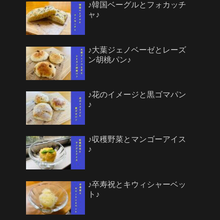
♪韓国ベーグルとフォカッチ
ャ♪
♪大葉ジェノベーゼとレーズ
ン胡桃パン♪
♪花のイメージと黒ゴマパン
♪
♪収穫野菜とマンゴーアイス
♪
♪卒寿祝とキウィシャーベッ
ト♪