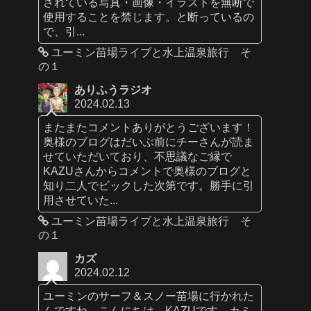
されている写真・画像・イラストを無断で
使用することを禁じます。と断っているの
で、引...
ユーミン苗場ライブと水上温泉旅行 そ
の１
ありふうラジオ
2024.02.13
またまたコメントありがとうございます！
奥様のブログはだいぶ前にチーさんが読ま
せていただいており、不思議なご縁で
KAZUさんからコメントで奥様のブログと
知り二人でビックした次第です。勝手に引
用させていた...
ユーミン苗場ライブと水上温泉旅行 そ
の１
カズ
2024.02.12
ユーミンのサーフ＆スノー苗場に行かれた
んですね。こんにちは、KAZUです。カミ