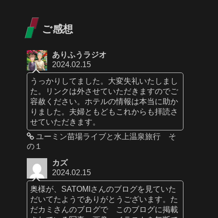
ご感想
ありふうラジオ
2024.02.15
うっかりしてました。大変失礼いたしまし
た。リンクは外させていただきますのでご
容赦ください。ホテルの情報は本当に助か
りました。夫婦ともどもこれからも拝読さ
せていただきます。
ユーミン苗場ライブと水上温泉旅行 そ
の１
カズ
2024.02.15
奥様が、SATOMIさんのブログを見ていた
だいてたようでありがとうございます。た
だカミさんのブログで このブログに掲載