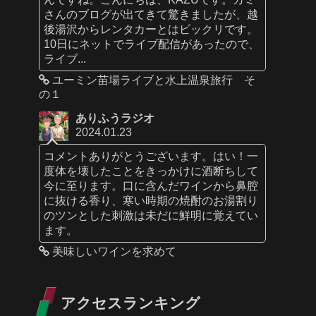
さんのブログが出てきて驚きましたが、越
後湯沢からレンタカーとはビックリです。
10日にネットでライブ配信があったので、
ライブ...
ユーミン苗場ライブと水上温泉旅行 そ
の１
ありふうラジオ
2024.01.23
コメントありがとうございます。はい！一
度体を壊したことをきっかけに酒断ちして
今に至ります。口に含んだワインから鼻腔
に抜ける香り、寒い時期の焼酎のお湯割り
のツンとした刺激は未だに鮮明に覚えてい
ます。
美味しいワインを求めて
アクセスランキング