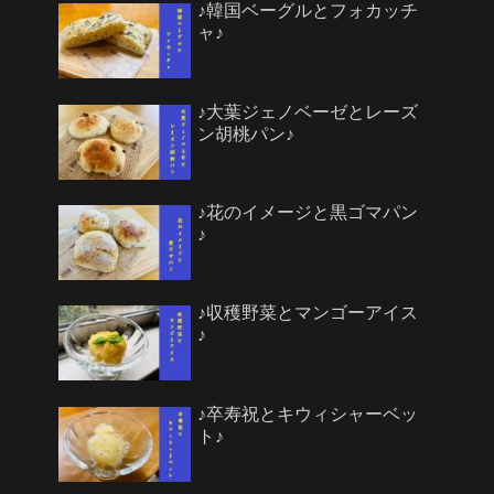
♪韓国ベーグルとフォカッチ
ャ♪
♪大葉ジェノベーゼとレーズ
ン胡桃パン♪
♪花のイメージと黒ゴマパン
♪
♪収穫野菜とマンゴーアイス
♪
♪卒寿祝とキウィシャーベッ
ト♪