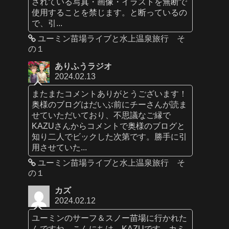
されている写真・画像・イラストを無断で
使用することを禁じます。と断っているの
で、引...
ユーミン苗場ライブと水上温泉旅行 そ
の１
ありふうラジオ
2024.02.13
またまたコメントありがとうございます！
奥様のブログはだいぶ前にチーさんが読ま
せていただいており、不思議なご縁で
KAZUさんからコメントで奥様のブログと
知り二人でビックした次第です。勝手に引
用させていた...
ユーミン苗場ライブと水上温泉旅行 そ
の１
カズ
2024.02.12
ユーミンのサーフ＆スノー苗場に行かれた
んですね。こんにちは、KAZUです。カミ