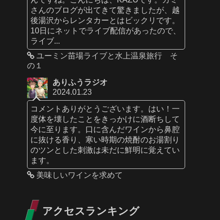
さんのブログが出てきて驚きましたが、越
後湯沢からレンタカーとはビックリです。
10日にネットでライブ配信があったので、
ライブ...
ユーミン苗場ライブと水上温泉旅行 そ
の１
ありふうラジオ
2024.01.23
コメントありがとうございます。はい！一
度体を壊したことをきっかけに酒断ちして
今に至ります。口に含んだワインから鼻腔
に抜ける香り、寒い時期の焼酎のお湯割り
のツンとした刺激は未だに鮮明に覚えてい
ます。
美味しいワインを求めて
アクセスランキング