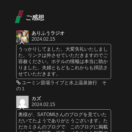
ご感想
ありふうラジオ
2024.02.15
うっかりしてました。大変失礼いたしまし
た。リンクは外させていただきますのでご
容赦ください。ホテルの情報は本当に助か
りました。夫婦ともどもこれからも拝読さ
せていただきます。
ユーミン苗場ライブと水上温泉旅行 そ
の１
カズ
2024.02.15
奥様が、SATOMIさんのブログを見ていた
だいてたようでありがとうございます。た
だカミさんのブログで このブログに掲載