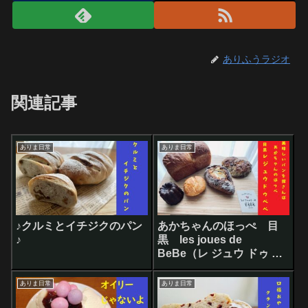
ありふうラジオ
関連記事
ありま日常
ありま日常
♪クルミとイチジクのパン
あかちゃんのほっぺ 目
♪
黒 les joues de
BeBe（レ ジュウ ドゥ ベ
ベ）美味しいパンを探さ
んぽ
ありま日常
ありま日常