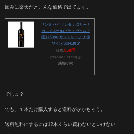
因みに楽天だとこんな価格で出てます。
サンタ バイ サンタ カロリーナ
カルメネール/プティ ヴェルド
[瓶] 750ml [サントリー/チリ/赤
ワイン/SSN18]
558円
価格:
(2020/6/14 13:36時点)
感想(0件)
でしょ？
でも、１本だけ購入すると送料がかかちゃう。
送料無料にするには12本くらい買わないといけない
し、、、