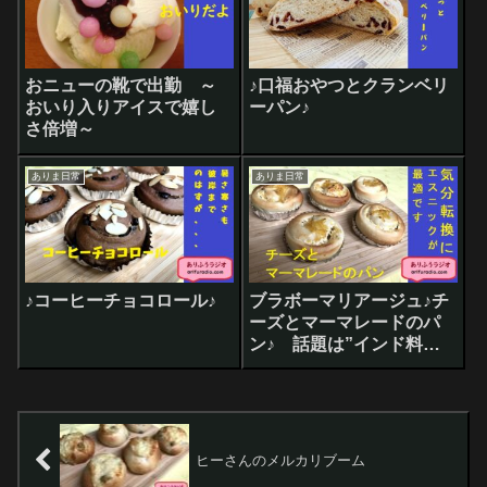
おニューの靴で出勤 ～
♪口福おやつとクランベリ
おいり入りアイスで嬉し
ーパン♪
さ倍増～
ありま日常
ありま日常
♪コーヒーチョコロール♪
ブラボーマリアージュ♪チ
ーズとマーマレードのパ
ン♪ 話題は”インド料理
で気力UP”
ヒーさんのメルカリブーム