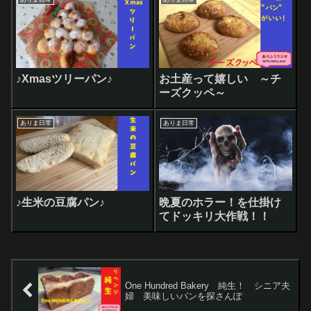
♪Xmasツリーパン♪
お土産って嬉しい ～チ
ーズクッペ～
ありま日常
ありま日常
♪生米の豆腐パン♪
晩夏のホラー！を仕掛け
てドッキリ大作戦！！
One Hundred Bakery 純生！ シニア夫
婦 美味しいパンを探さんぽ