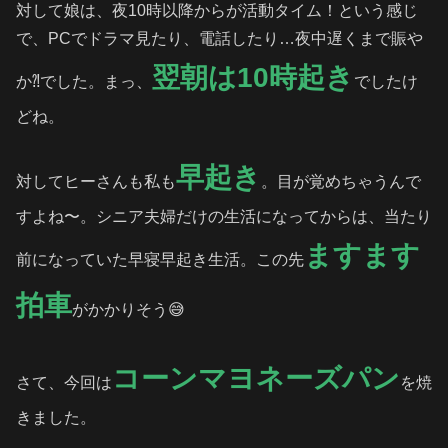
対して娘は、夜10時以降からが活動タイム！という感じ
で、PCでドラマ見たり、電話したり…夜中遅くまで賑や
翌朝は10時起き
か⁈でした。まっ、
でしたけ
どね。
早起き
対してヒーさんも私も
。目が覚めちゃうんで
すよね〜。シニア夫婦だけの生活になってからは、当たり
ますます
前になっていた早寝早起き生活。この先
拍車
がかかりそう😅
コーンマヨネーズパン
さて、今回は
を焼
きました。