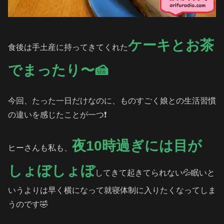
ケーキとお茶
食後は手土産に持ってきてくれた
でまったり〜🍰
今回、たった一日だけなのに、ものすごく娘との生活習慣
の違いを感じたことが一つ❗️
夜10時過ぎには目が
ヒーさんも私も、
しょぼしょぼ
してきて起きてられない💦眠いと
いうよりは早く横になって就寝体制に入りたくなってしま
うのです🤣