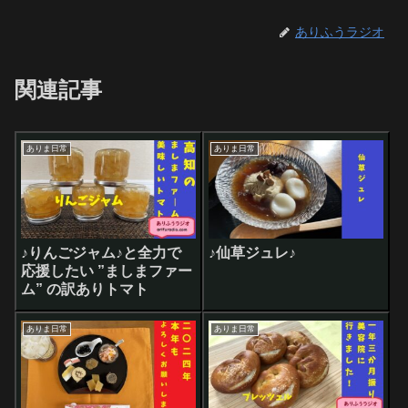
ありふうラジオ
関連記事
ありま日常
ありま日常
♪りんごジャム♪と全力で
♪仙草ジュレ♪
応援したい ”ましまファー
ム” の訳ありトマト
ありま日常
ありま日常