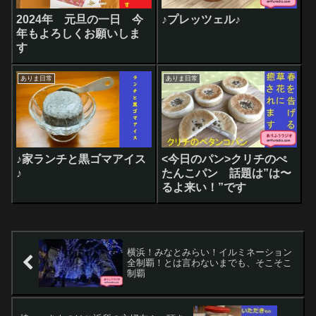
2024年 元旦の一日 今
♪プレッツェル♪
年もよろしくお願いしま
す
ありま日常
ありま日常
♪家ランチと黒ゴマアイス
<今日のパン>クリチのぺ
♪
たんこパン 話題は”は〜
るよ来い！”です
横浜！みなとみらい！イルミネーション
全制覇！とは言わないまでも、そこそこ
制覇