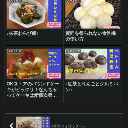
ありま日常
ありま日常
♪抹茶わらび餅♪
賛同を得られない食洗機
の使い方
ありま日常
ありま日常
OKストアのパウンドケー
♪紅茶とりんごとクルミパ
キがビックリ！なんちゃ
ン♪
ってケーキは愛情次第
よ！
♪米粉フォカッチャ♪