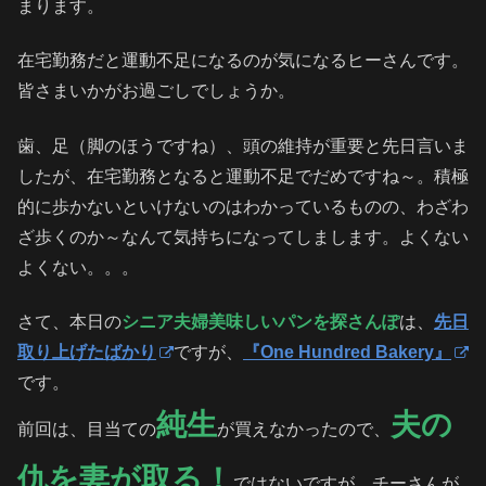
まります。
在宅勤務だと運動不足になるのが気になるヒーさんです。
皆さまいかがお過ごしでしょうか。
歯、足（脚のほうですね）、頭の維持が重要と先日言いま
したが、在宅勤務となると運動不足でだめですね～。積極
的に歩かないといけないのはわかっているものの、わざわ
ざ歩くのか～なんて気持ちになってしまします。よくない
よくない。。。
さて、本日の
シニア夫婦美味しいパンを探さんぽ
は、
先日
取り上げたばかり
ですが、
『One Hundred Bakery』
です。
純生
夫の
前回は、目当ての
が買えなかったので、
仇を妻が取る！
ではないですが、チーさんが