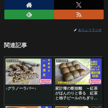
ありふうラジオ
関連記事
ありま日常
ありま日常
♪グラノーラバー♪
家計簿の断捨離 ～紅茶
がほんのりと香る 紅茶
と柚子ピールのちぎりパ
ン～