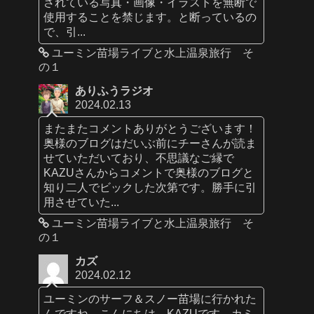
されている写真・画像・イラストを無断で
使用することを禁じます。と断っているの
で、引...
ユーミン苗場ライブと水上温泉旅行 そ
の１
ありふうラジオ
2024.02.13
またまたコメントありがとうございます！
奥様のブログはだいぶ前にチーさんが読ま
せていただいており、不思議なご縁で
KAZUさんからコメントで奥様のブログと
知り二人でビックした次第です。勝手に引
用させていた...
ユーミン苗場ライブと水上温泉旅行 そ
の１
カズ
2024.02.12
ユーミンのサーフ＆スノー苗場に行かれた
んですね。こんにちは、KAZUです。カミ