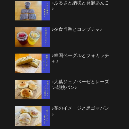
♪ふるさと納税と発酵あんこ
♪
♪夕食当番とコンブチャ♪
♪韓国ベーグルとフォカッチ
ャ♪
♪大葉ジェノベーゼとレーズ
ン胡桃パン♪
♪花のイメージと黒ゴマパン
♪