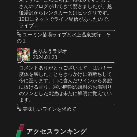
さんのブログが出てきて驚きましたが、越
後湯沢からレンタカーとはビックリです。
10日にネットでライブ配信があったので、
ライブ...
ユーミン苗場ライブと水上温泉旅行 そ
の１
ありふうラジオ
2024.01.23
コメントありがとうございます。はい！一
度体を壊したことをきっかけに酒断ちして
今に至ります。口に含んだワインから鼻腔
に抜ける香り、寒い時期の焼酎のお湯割り
のツンとした刺激は未だに鮮明に覚えてい
ます。
美味しいワインを求めて
アクセスランキング