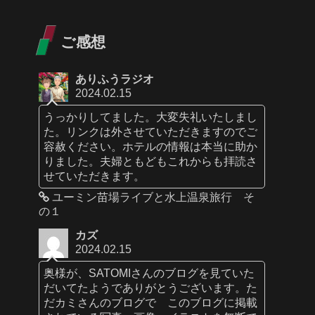
ご感想
ありふうラジオ
2024.02.15
うっかりしてました。大変失礼いたしまし
た。リンクは外させていただきますのでご
容赦ください。ホテルの情報は本当に助か
りました。夫婦ともどもこれからも拝読さ
せていただきます。
ユーミン苗場ライブと水上温泉旅行 そ
の１
カズ
2024.02.15
奥様が、SATOMIさんのブログを見ていた
だいてたようでありがとうございます。た
だカミさんのブログで このブログに掲載