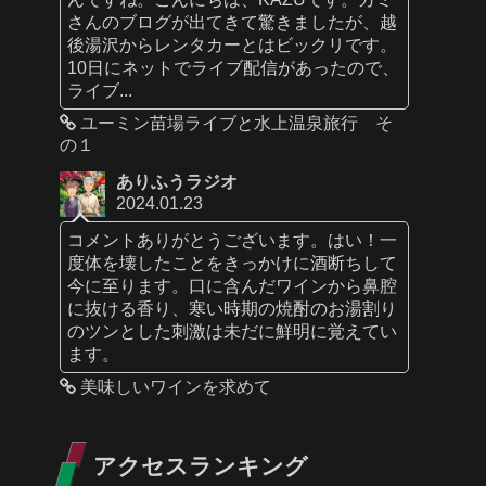
さんのブログが出てきて驚きましたが、越
後湯沢からレンタカーとはビックリです。
10日にネットでライブ配信があったので、
ライブ...
ユーミン苗場ライブと水上温泉旅行 そ
の１
ありふうラジオ
2024.01.23
コメントありがとうございます。はい！一
度体を壊したことをきっかけに酒断ちして
今に至ります。口に含んだワインから鼻腔
に抜ける香り、寒い時期の焼酎のお湯割り
のツンとした刺激は未だに鮮明に覚えてい
ます。
美味しいワインを求めて
アクセスランキング