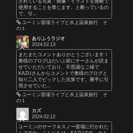
されている写真・画像・イラストを無断で
使用することを禁じます。と断っているの
で、引...
ユーミン苗場ライブと水上温泉旅行 そ
の１
ありふうラジオ
2024.02.13
またまたコメントありがとうございます！
奥様のブログはだいぶ前にチーさんが読ま
せていただいており、不思議なご縁で
KAZUさんからコメントで奥様のブログと
知り二人でビックした次第です。勝手に引
用させていた...
ユーミン苗場ライブと水上温泉旅行 そ
の１
カズ
2024.02.12
ユーミンのサーフ＆スノー苗場に行かれた
んですね。こんにちは、KAZUです。カミ