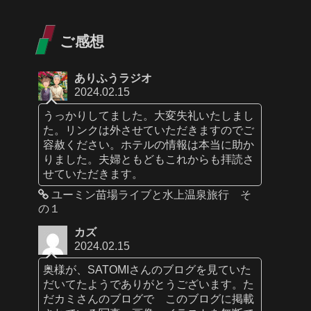
ご感想
ありふうラジオ
2024.02.15
うっかりしてました。大変失礼いたしまし
た。リンクは外させていただきますのでご
容赦ください。ホテルの情報は本当に助か
りました。夫婦ともどもこれからも拝読さ
せていただきます。
ユーミン苗場ライブと水上温泉旅行 そ
の１
カズ
2024.02.15
奥様が、SATOMIさんのブログを見ていた
だいてたようでありがとうございます。た
だカミさんのブログで このブログに掲載