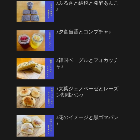
♪ふるさと納税と発酵あんこ
♪
♪夕食当番とコンブチャ♪
♪韓国ベーグルとフォカッチ
ャ♪
♪大葉ジェノベーゼとレーズ
ン胡桃パン♪
♪花のイメージと黒ゴマパン
♪