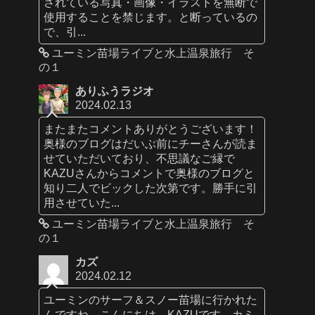
されている写真・画像・イラストを無断で
使用することを禁じます。と断っているの
で、引...
ユーミン苗場ライブと水上温泉旅行 そ
の１
ありふうラジオ
2024.02.13
またまたコメントありがとうございます！
奥様のブログはだいぶ前にチーさんが読ま
せていただいており、不思議なご縁で
KAZUさんからコメントで奥様のブログと
知り二人でビックした次第です。勝手に引
用させていた...
ユーミン苗場ライブと水上温泉旅行 そ
の１
カズ
2024.02.12
ユーミンのサーフ＆スノー苗場に行かれた
んですね。こんにちは、KAZUです。カミ