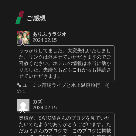
ご感想
ありふうラジオ
2024.02.15
うっかりしてました。大変失礼いたしまし
た。リンクは外させていただきますのでご
容赦ください。ホテルの情報は本当に助か
りました。夫婦ともどもこれからも拝読さ
せていただきます。
ユーミン苗場ライブと水上温泉旅行 そ
の１
カズ
2024.02.15
奥様が、SATOMIさんのブログを見ていた
だいてたようでありがとうございます。た
だカミさんのブログで このブログに掲載