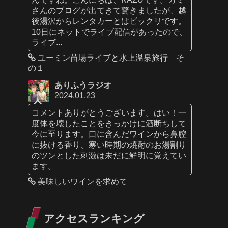
さんのブログが出てきて驚きましたが、越
後湯沢からレンタカーとはビックリです。
10日にネットでライブ配信があったので、
ライブ...
ユーミン苗場ライブと水上温泉旅行 そ
の１
ありふうラジオ
2024.01.23
コメントありがとうございます。はい！一
度体を壊したことをきっかけに酒断ちして
今に至ります。口に含んだワインから鼻腔
に抜ける香り、寒い時期の焼酎のお湯割り
のツンとした刺激は未だに鮮明に覚えてい
ます。
美味しいワインを求めて
アクセスランキング