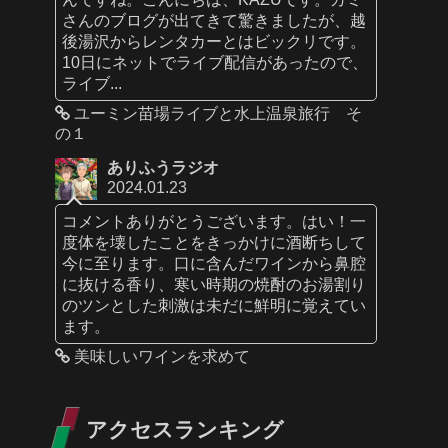
さんのブログが出てきて驚きましたが、越
後湯沢からレンタカーとはビックリです。
10日にネットでライブ配信があったので、
ライブ...
ユーミン苗場ライブと水上温泉旅行 そ
の１
ありふうラジオ
2024.01.23
コメントありがとうございます。はい！一
度体を壊したことをきっかけに酒断ちして
今に至ります。口に含んだワインから鼻腔
に抜ける香り、寒い時期の焼酎のお湯割り
のツンとした刺激は未だに鮮明に覚えてい
ます。
美味しいワインを求めて
アクセスランキング