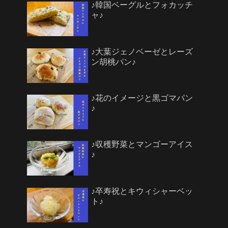
♪韓国ベーグルとフォカッチ
ャ♪
♪大葉ジェノベーゼとレーズ
ン胡桃パン♪
♪花のイメージと黒ゴマパン
♪
♪収穫野菜とマンゴーアイス
♪
♪卒寿祝とキウィシャーベッ
ト♪