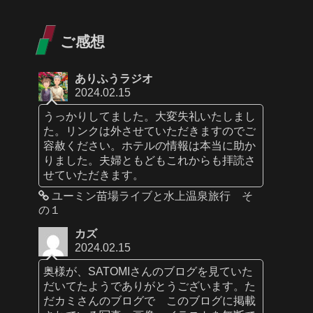
ご感想
ありふうラジオ
2024.02.15
うっかりしてました。大変失礼いたしまし
た。リンクは外させていただきますのでご
容赦ください。ホテルの情報は本当に助か
りました。夫婦ともどもこれからも拝読さ
せていただきます。
ユーミン苗場ライブと水上温泉旅行 そ
の１
カズ
2024.02.15
奥様が、SATOMIさんのブログを見ていた
だいてたようでありがとうございます。た
だカミさんのブログで このブログに掲載