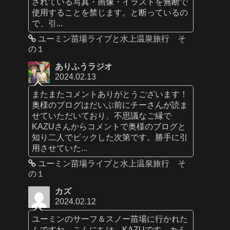
されている写真・画像・イラストを無断で
使用することを禁じます。と断っているの
で、引...
ユーミン苗場ライブと水上温泉旅行 そ
の１
ありふうラジオ
2024.02.13
またまたコメントありがとうございます！
奥様のブログはだいぶ前にチーさんが読ま
せていただいており、不思議なご縁で
KAZUさんからコメントで奥様のブログと
知り二人でビックした次第です。勝手に引
用させていた...
ユーミン苗場ライブと水上温泉旅行 そ
の１
カズ
2024.02.12
ユーミンのサーフ＆スノー苗場に行かれた
んですね。こんにちは、KAZUです。カミ