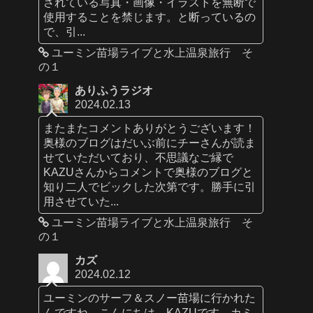
されている写真・画像・イラストを無断で
使用することを禁じます。と断っているの
で、引...
ユーミン苗場ライブと水上温泉旅行 そ
の１
ありふうラジオ
2024.02.13
またまたコメントありがとうございます！
奥様のブログはだいぶ前にチーさんが読ま
せていただいており、不思議なご縁で
KAZUさんからコメントで奥様のブログと
知り二人でビックした次第です。勝手に引
用させていた...
ユーミン苗場ライブと水上温泉旅行 そ
の１
カズ
2024.02.12
ユーミンのサーフ＆スノー苗場に行かれた
んですね。こんにちは、KAZUです。カミ