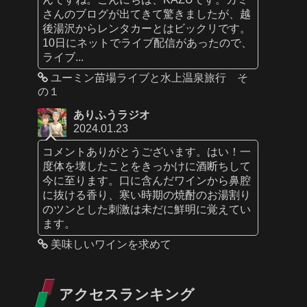
さんのブログが出てきて驚きましたが、越
後湯沢からレンタカーとはビックリです。
10日にネットでライブ配信があったので、
ライブ...
ユーミン苗場ライブと水上温泉旅行 そ
の１
ありふうラジオ
2024.01.23
コメントありがとうございます。はい！一
度体を壊したことをきっかけに酒断ちして
今に至ります。口に含んだワインから鼻腔
に抜ける香り、寒い時期の焼酎のお湯割り
のツンとした刺激は未だに鮮明に覚えてい
ます。
美味しいワインを求めて
アクセスランキング