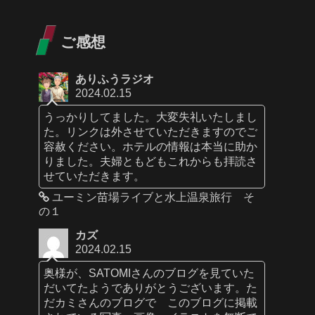
ご感想
ありふうラジオ
2024.02.15
うっかりしてました。大変失礼いたしまし
た。リンクは外させていただきますのでご
容赦ください。ホテルの情報は本当に助か
りました。夫婦ともどもこれからも拝読さ
せていただきます。
ユーミン苗場ライブと水上温泉旅行 そ
の１
カズ
2024.02.15
奥様が、SATOMIさんのブログを見ていた
だいてたようでありがとうございます。た
だカミさんのブログで このブログに掲載