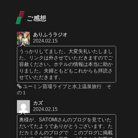
ご感想
ありふうラジオ
2024.02.15
うっかりしてました。大変失礼いたしまし
た。リンクは外させていただきますのでご
容赦ください。ホテルの情報は本当に助か
りました。夫婦ともどもこれからも拝読さ
せていただきます。
ユーミン苗場ライブと水上温泉旅行 そ
の１
カズ
2024.02.15
奥様が、SATOMIさんのブログを見ていた
だいてたようでありがとうございます。た
だカミさんのブログで このブログに掲載