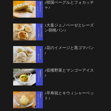
♪韓国ベーグルとフォカッチ
ャ♪
♪大葉ジェノベーゼとレーズ
ン胡桃パン♪
♪花のイメージと黒ゴマパン
♪
♪収穫野菜とマンゴーアイス
♪
♪卒寿祝とキウィシャーベッ
ト♪