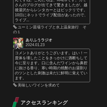
さんのブログが出てきて驚きましたが、越
後湯沢からレンタカーとはビックリです。
10日にネットでライブ配信があったので、
ライブ...
ユーミン苗場ライブと水上温泉旅行 そ
の１
ありふうラジオ
2024.01.23
コメントありがとうございます。はい！一
度体を壊したことをきっかけに酒断ちして
今に至ります。口に含んだワインから鼻腔
に抜ける香り、寒い時期の焼酎のお湯割り
のツンとした刺激は未だに鮮明に覚えてい
ます。
美味しいワインを求めて
アクセスランキング