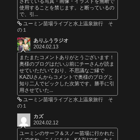
されている写真・画像・イラストを無断で
使用することを禁じます。と断っているの
で、引...
ユーミン苗場ライブと水上温泉旅行 そ
の１
ありふうラジオ
2024.02.13
またまたコメントありがとうございます！
奥様のブログはだいぶ前にチーさんが読ま
せていただいており、不思議なご縁で
KAZUさんからコメントで奥様のブログと
知り二人でビックした次第です。勝手に引
用させていた...
ユーミン苗場ライブと水上温泉旅行 そ
の１
カズ
2024.02.12
ユーミンのサーフ＆スノー苗場に行かれた
んですね。こんにちは、KAZUです。カミ