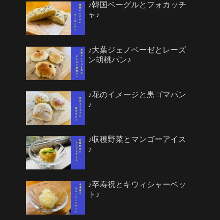
♪韓国ベーグルとフォカッチ
ャ♪
♪大葉ジェノベーゼとレーズ
ン胡桃パン♪
♪花のイメージと黒ゴマパン
♪
♪収穫野菜とマンゴーアイス
♪
♪卒寿祝とキウィシャーベッ
ト♪