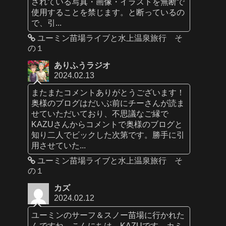
されている写真・画像・イラストを無断で
使用することを禁じます。と断っているの
で、引...
ユーミン苗場ライブと水上温泉旅行 そ
の１
ありふうラジオ
2024.02.13
またまたコメントありがとうございます！
奥様のブログはだいぶ前にチーさんが読ま
せていただいており、不思議なご縁で
KAZUさんからコメントで奥様のブログと
知り二人でビックした次第です。勝手に引
用させていた...
ユーミン苗場ライブと水上温泉旅行 そ
の１
カズ
2024.02.12
ユーミンのサーフ＆スノー苗場に行かれた
んですね。こんにちは、KAZUです。カミ