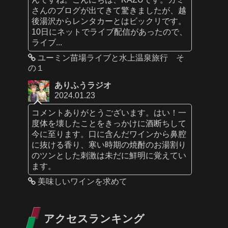
さんのブログが出てきて驚きましたが、越
後湯沢からレンタカーとはビックリです。
10日にネットでライブ配信があったので、
ライブ...
ユーミン苗場ライブと水上温泉旅行 そ
の１
ありふうラジオ
2024.01.23
コメントありがとうございます。はい！一
度体を壊したことをきっかけに酒断ちして
今に至ります。口に含んだワインから鼻腔
に抜ける香り、寒い時期の焼酎のお湯割り
のツンとした刺激は未だに鮮明に覚えてい
ます。
美味しいワインを求めて
アクセスランキング