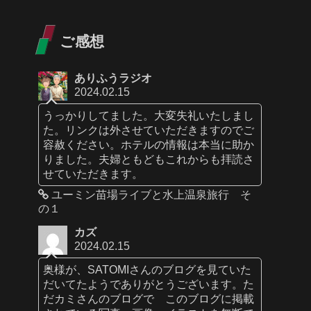
ご感想
ありふうラジオ
2024.02.15
うっかりしてました。大変失礼いたしまし
た。リンクは外させていただきますのでご
容赦ください。ホテルの情報は本当に助か
りました。夫婦ともどもこれからも拝読さ
せていただきます。
ユーミン苗場ライブと水上温泉旅行 そ
の１
カズ
2024.02.15
奥様が、SATOMIさんのブログを見ていた
だいてたようでありがとうございます。た
だカミさんのブログで このブログに掲載