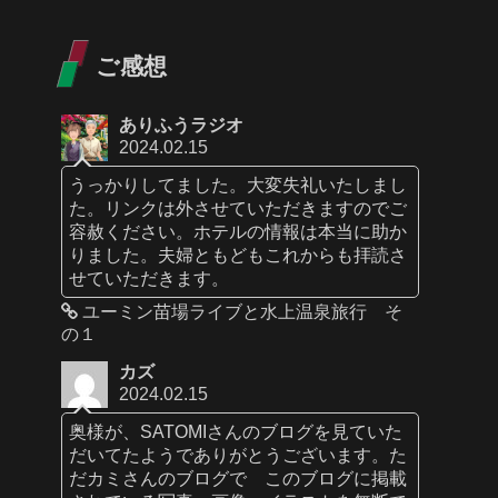
ご感想
ありふうラジオ
2024.02.15
うっかりしてました。大変失礼いたしまし
た。リンクは外させていただきますのでご
容赦ください。ホテルの情報は本当に助か
りました。夫婦ともどもこれからも拝読さ
せていただきます。
ユーミン苗場ライブと水上温泉旅行 そ
の１
カズ
2024.02.15
奥様が、SATOMIさんのブログを見ていた
だいてたようでありがとうございます。た
だカミさんのブログで このブログに掲載