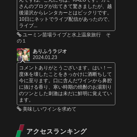
さんのブログが出てきて驚きましたが、越
後湯沢からレンタカーとはビックリです。
10日にネットでライブ配信があったので、
ライブ...
ユーミン苗場ライブと水上温泉旅行 そ
の１
ありふうラジオ
2024.01.23
コメントありがとうございます。はい！一
度体を壊したことをきっかけに酒断ちして
今に至ります。口に含んだワインから鼻腔
に抜ける香り、寒い時期の焼酎のお湯割り
のツンとした刺激は未だに鮮明に覚えてい
ます。
美味しいワインを求めて
アクセスランキング