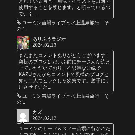
されている写真・画像・イラストを無断で
使用することを禁じます。と断っているの
で、引...
ユーミン苗場ライブと水上温泉旅行 そ
の１
ありふうラジオ
2024.02.13
またまたコメントありがとうございます！
奥様のブログはだいぶ前にチーさんが読ま
せていただいており、不思議なご縁で
KAZUさんからコメントで奥様のブログと
知り二人でビックした次第です。勝手に引
用させていた...
ユーミン苗場ライブと水上温泉旅行 そ
の１
カズ
2024.02.12
ユーミンのサーフ＆スノー苗場に行かれた
んですね。こんにちは、KAZUです。カミ