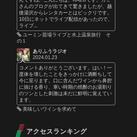
さんのブログが出てきて驚きましたが、越
後湯沢からレンタカーとはビックリです。
10日にネットでライブ配信があったので、
ライブ...
ユーミン苗場ライブと水上温泉旅行 そ
の１
ありふうラジオ
2024.01.23
コメントありがとうございます。はい！一
度体を壊したことをきっかけに酒断ちして
今に至ります。口に含んだワインから鼻腔
に抜ける香り、寒い時期の焼酎のお湯割り
のツンとした刺激は未だに鮮明に覚えてい
ます。
美味しいワインを求めて
アクセスランキング