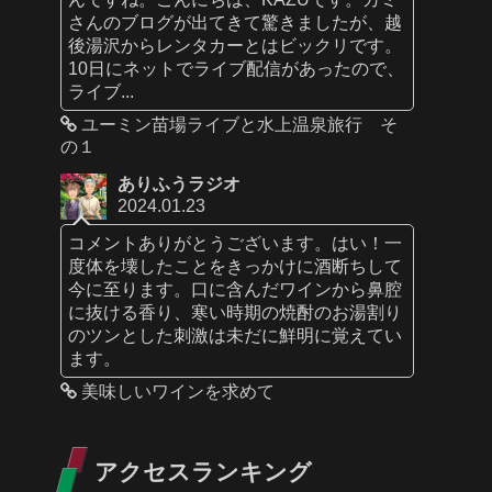
さんのブログが出てきて驚きましたが、越
後湯沢からレンタカーとはビックリです。
10日にネットでライブ配信があったので、
ライブ...
ユーミン苗場ライブと水上温泉旅行 そ
の１
ありふうラジオ
2024.01.23
コメントありがとうございます。はい！一
度体を壊したことをきっかけに酒断ちして
今に至ります。口に含んだワインから鼻腔
に抜ける香り、寒い時期の焼酎のお湯割り
のツンとした刺激は未だに鮮明に覚えてい
ます。
美味しいワインを求めて
アクセスランキング