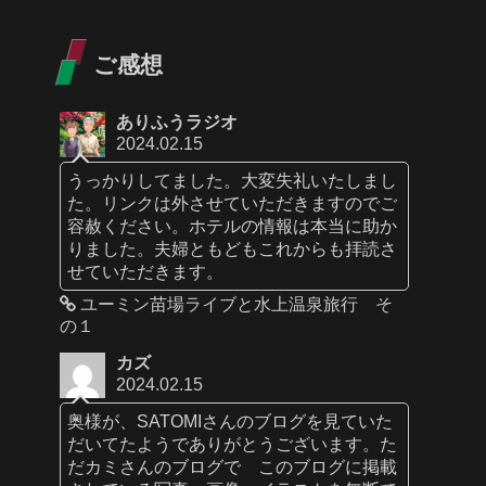
ご感想
ありふうラジオ
2024.02.15
うっかりしてました。大変失礼いたしまし
た。リンクは外させていただきますのでご
容赦ください。ホテルの情報は本当に助か
りました。夫婦ともどもこれからも拝読さ
せていただきます。
ユーミン苗場ライブと水上温泉旅行 そ
の１
カズ
2024.02.15
奥様が、SATOMIさんのブログを見ていた
だいてたようでありがとうございます。た
だカミさんのブログで このブログに掲載