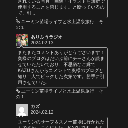
されている写真・画像・イラストを無断で
使用することを禁じます。と断っているの
で、引...
ユーミン苗場ライブと水上温泉旅行 そ
の１
ありふうラジオ
2024.02.13
またまたコメントありがとうございます！
奥様のブログはだいぶ前にチーさんが読ま
せていただいており、不思議なご縁で
KAZUさんからコメントで奥様のブログと
知り二人でビックした次第です。勝手に引
用させていた...
ユーミン苗場ライブと水上温泉旅行 そ
の１
カズ
2024.02.12
ユーミンのサーフ＆スノー苗場に行かれた
んですね。こんにちは、KAZUです。カミ