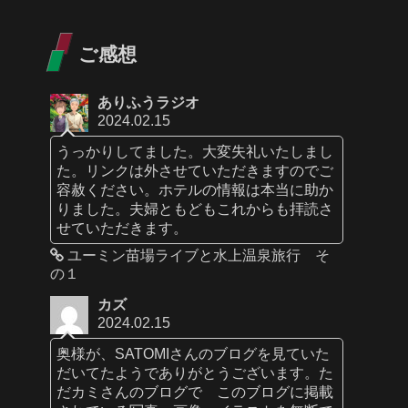
ご感想
ありふうラジオ
2024.02.15
うっかりしてました。大変失礼いたしまし
た。リンクは外させていただきますのでご
容赦ください。ホテルの情報は本当に助か
りました。夫婦ともどもこれからも拝読さ
せていただきます。
ユーミン苗場ライブと水上温泉旅行 そ
の１
カズ
2024.02.15
奥様が、SATOMIさんのブログを見ていた
だいてたようでありがとうございます。た
だカミさんのブログで このブログに掲載