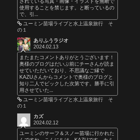
されている写真・画像・イラストを無断で
使用することを禁じます。と断っているの
で、引...
ユーミン苗場ライブと水上温泉旅行 そ
の１
ありふうラジオ
2024.02.13
またまたコメントありがとうございます！
奥様のブログはだいぶ前にチーさんが読ま
せていただいており、不思議なご縁で
KAZUさんからコメントで奥様のブログと
知り二人でビックした次第です。勝手に引
用させていた...
ユーミン苗場ライブと水上温泉旅行 そ
の１
カズ
2024.02.12
ユーミンのサーフ＆スノー苗場に行かれた
んですね。こんにちは、KAZUです。カミ