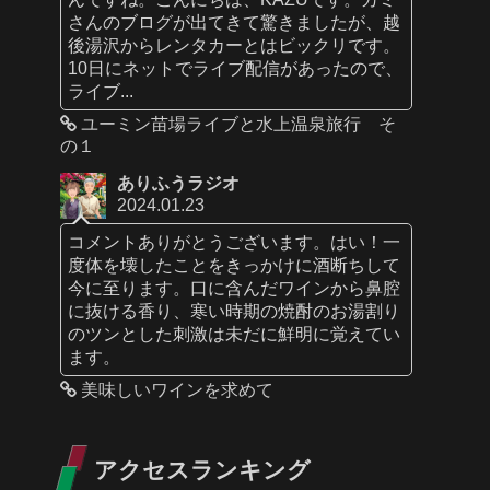
さんのブログが出てきて驚きましたが、越
後湯沢からレンタカーとはビックリです。
10日にネットでライブ配信があったので、
ライブ...
ユーミン苗場ライブと水上温泉旅行 そ
の１
ありふうラジオ
2024.01.23
コメントありがとうございます。はい！一
度体を壊したことをきっかけに酒断ちして
今に至ります。口に含んだワインから鼻腔
に抜ける香り、寒い時期の焼酎のお湯割り
のツンとした刺激は未だに鮮明に覚えてい
ます。
美味しいワインを求めて
アクセスランキング