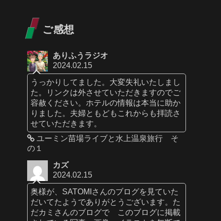
ご感想
ありふうラジオ
2024.02.15
うっかりしてました。大変失礼いたしまし
た。リンクは外させていただきますのでご
容赦ください。ホテルの情報は本当に助か
りました。夫婦ともどもこれからも拝読さ
せていただきます。
ユーミン苗場ライブと水上温泉旅行 そ
の１
カズ
2024.02.15
奥様が、SATOMIさんのブログを見ていた
だいてたようでありがとうございます。た
だカミさんのブログで このブログに掲載