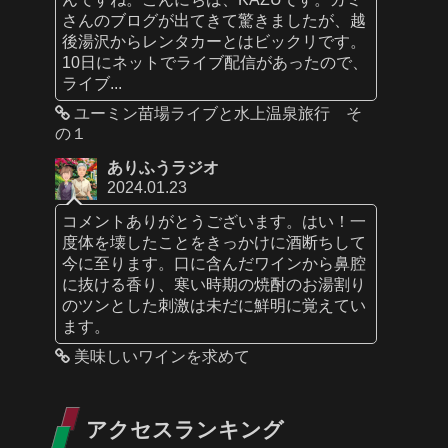
さんのブログが出てきて驚きましたが、越
後湯沢からレンタカーとはビックリです。
10日にネットでライブ配信があったので、
ライブ...
ユーミン苗場ライブと水上温泉旅行 そ
の１
ありふうラジオ
2024.01.23
コメントありがとうございます。はい！一
度体を壊したことをきっかけに酒断ちして
今に至ります。口に含んだワインから鼻腔
に抜ける香り、寒い時期の焼酎のお湯割り
のツンとした刺激は未だに鮮明に覚えてい
ます。
美味しいワインを求めて
アクセスランキング