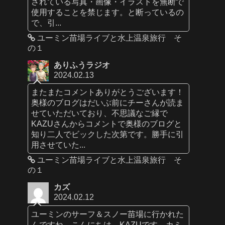
されている写真・画像・イラストを無断で
使用することを禁じます。と断っているの
で、引...
ユーミン苗場ライブと水上温泉旅行 そ
の１
ありふうラジオ
2024.02.13
またまたコメントありがとうございます！
奥様のブログはだいぶ前にチーさんが読ま
せていただいており、不思議なご縁で
KAZUさんからコメントで奥様のブログと
知り二人でビックした次第です。勝手に引
用させていた...
ユーミン苗場ライブと水上温泉旅行 そ
の１
カズ
2024.02.12
ユーミンのサーフ＆スノー苗場に行かれた
んですね。こんにちは、KAZUです。カミ