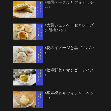
♪韓国ベーグルとフォカッチ
ャ♪
♪大葉ジェノベーゼとレーズ
ン胡桃パン♪
♪花のイメージと黒ゴマパン
♪
♪収穫野菜とマンゴーアイス
♪
♪卒寿祝とキウィシャーベッ
ト♪