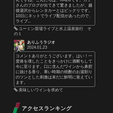
さんのブログが出てきて驚きましたが、越
後湯沢からレンタカーとはビックリです。
10日にネットでライブ配信があったので、
ライブ...
ユーミン苗場ライブと水上温泉旅行 そ
の１
ありふうラジオ
2024.01.23
コメントありがとうございます。はい！一
度体を壊したことをきっかけに酒断ちして
今に至ります。口に含んだワインから鼻腔
に抜ける香り、寒い時期の焼酎のお湯割り
のツンとした刺激は未だに鮮明に覚えてい
ます。
美味しいワインを求めて
アクセスランキング