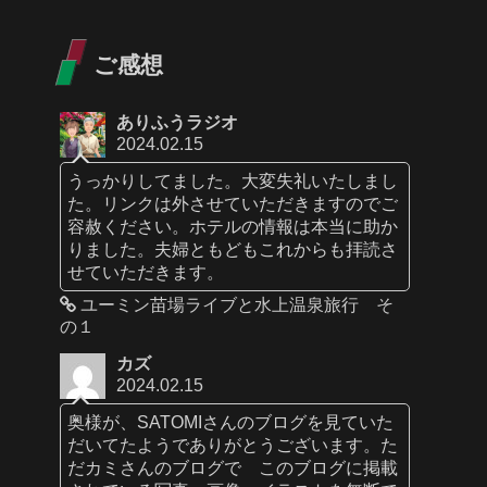
ご感想
ありふうラジオ
2024.02.15
うっかりしてました。大変失礼いたしまし
た。リンクは外させていただきますのでご
容赦ください。ホテルの情報は本当に助か
りました。夫婦ともどもこれからも拝読さ
せていただきます。
ユーミン苗場ライブと水上温泉旅行 そ
の１
カズ
2024.02.15
奥様が、SATOMIさんのブログを見ていた
だいてたようでありがとうございます。た
だカミさんのブログで このブログに掲載