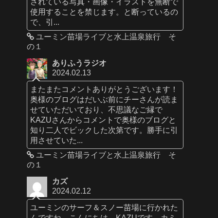
されている写真・画像・イラストを無断で
使用することを禁じます。と断っているの
で、引...
ユーミン苗場ライブと水上温泉旅行 そ
の１
ありふうラジオ
2024.02.13
またまたコメントありがとうございます！
奥様のブログはだいぶ前にチーさんが読ま
せていただいており、不思議なご縁で
KAZUさんからコメントで奥様のブログと
知り二人でビックした次第です。勝手に引
用させていた...
ユーミン苗場ライブと水上温泉旅行 そ
の１
カズ
2024.02.12
ユーミンのサーフ＆スノー苗場に行かれた
んですね。こんにちは、KAZUです。カミ