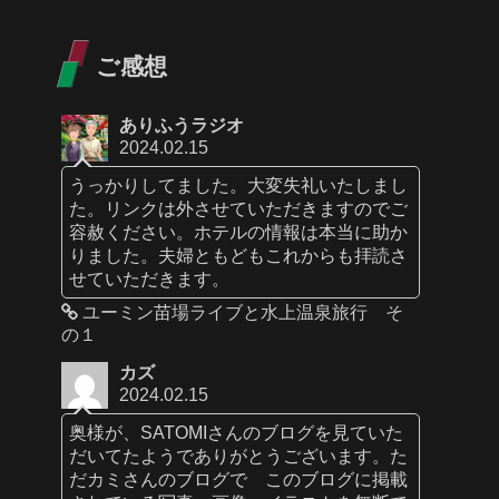
ご感想
ありふうラジオ
2024.02.15
うっかりしてました。大変失礼いたしまし
た。リンクは外させていただきますのでご
容赦ください。ホテルの情報は本当に助か
りました。夫婦ともどもこれからも拝読さ
せていただきます。
ユーミン苗場ライブと水上温泉旅行 そ
の１
カズ
2024.02.15
奥様が、SATOMIさんのブログを見ていた
だいてたようでありがとうございます。た
だカミさんのブログで このブログに掲載