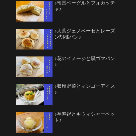
♪韓国ベーグルとフォカッチ
ャ♪
♪大葉ジェノベーゼとレーズ
ン胡桃パン♪
♪花のイメージと黒ゴマパン
♪
♪収穫野菜とマンゴーアイス
♪
♪卒寿祝とキウィシャーベッ
ト♪