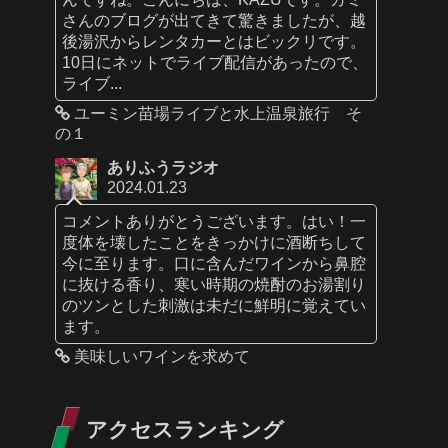
さんのブログが出てきて驚きましたが、越
後湯沢からレンタカーとはビックリです。
10日にネットでライブ配信があったので、
ライブ...
ユーミン苗場ライブと水上温泉旅行 そ
の１
ありふうラジオ
2024.01.23
コメントありがとうございます。はい！一
度体を壊したことをきっかけに酒断ちして
今に至ります。口に含んだワインから鼻腔
に抜ける香り、寒い時期の焼酎のお湯割り
のツンとした刺激は未だに鮮明に覚えてい
ます。
美味しいワインを求めて
アクセスランキング