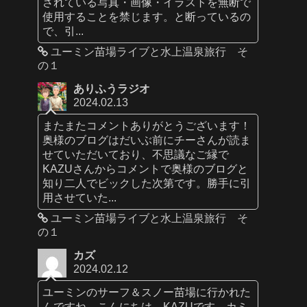
されている写真・画像・イラストを無断で
使用することを禁じます。と断っているの
で、引...
ユーミン苗場ライブと水上温泉旅行 そ
の１
ありふうラジオ
2024.02.13
またまたコメントありがとうございます！
奥様のブログはだいぶ前にチーさんが読ま
せていただいており、不思議なご縁で
KAZUさんからコメントで奥様のブログと
知り二人でビックした次第です。勝手に引
用させていた...
ユーミン苗場ライブと水上温泉旅行 そ
の１
カズ
2024.02.12
ユーミンのサーフ＆スノー苗場に行かれた
んですね。こんにちは、KAZUです。カミ