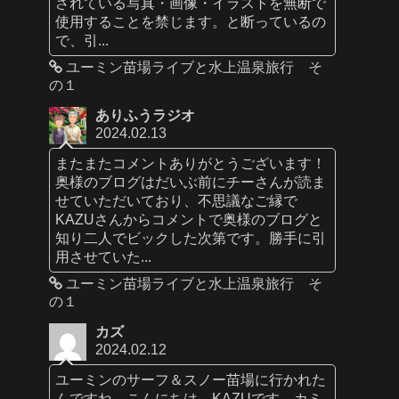
されている写真・画像・イラストを無断で
使用することを禁じます。と断っているの
で、引...
ユーミン苗場ライブと水上温泉旅行 そ
の１
ありふうラジオ
2024.02.13
またまたコメントありがとうございます！
奥様のブログはだいぶ前にチーさんが読ま
せていただいており、不思議なご縁で
KAZUさんからコメントで奥様のブログと
知り二人でビックした次第です。勝手に引
用させていた...
ユーミン苗場ライブと水上温泉旅行 そ
の１
カズ
2024.02.12
ユーミンのサーフ＆スノー苗場に行かれた
んですね。こんにちは、KAZUです。カミ