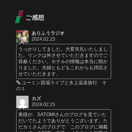
ご感想
ありふうラジオ
2024.02.15
うっかりしてました。大変失礼いたしまし
た。リンクは外させていただきますのでご
容赦ください。ホテルの情報は本当に助か
りました。夫婦ともどもこれからも拝読さ
せていただきます。
ユーミン苗場ライブと水上温泉旅行 そ
の１
カズ
2024.02.15
奥様が、SATOMIさんのブログを見ていた
だいてたようでありがとうございます。た
だカミさんのブログで このブログに掲載