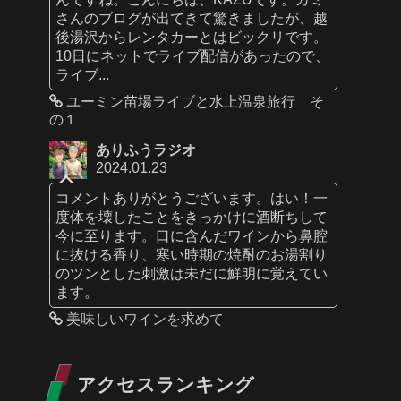
さんのブログが出てきて驚きましたが、越
後湯沢からレンタカーとはビックリです。
10日にネットでライブ配信があったので、
ライブ...
ユーミン苗場ライブと水上温泉旅行 そ
の１
ありふうラジオ
2024.01.23
コメントありがとうございます。はい！一
度体を壊したことをきっかけに酒断ちして
今に至ります。口に含んだワインから鼻腔
に抜ける香り、寒い時期の焼酎のお湯割り
のツンとした刺激は未だに鮮明に覚えてい
ます。
美味しいワインを求めて
アクセスランキング