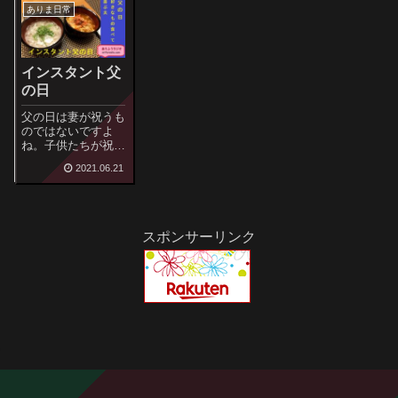
ありま日常
インスタント父
の日
父の日は妻が祝うも
のではないですよ
ね。子供たちが祝っ
てあげるもの。で
2021.06.21
も、毎年、祝っても
らったの見たためし
がない(泣)かわいそ
うなヒーさんでし
た。
スポンサーリンク