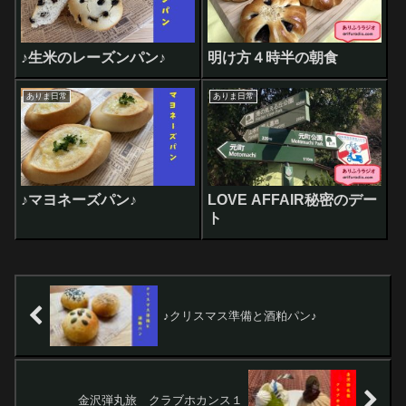
♪生米のレーズンパン♪
明け方４時半の朝食
ありま日常
ありま日常
♪マヨネーズパン♪
LOVE AFFAIR秘密のデー
ト
♪クリスマス準備と酒粕パン♪
金沢弾丸旅 クラブホカンス１