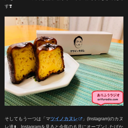
す❣️
そしてもう一つは「マ
ツイノカヌレ
」(Instagram)のカヌ
レ達⬆️。Instagramを見ると今年の６月にオープンしたばか