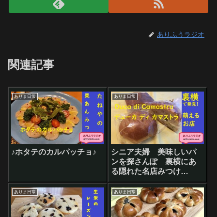
ありふうラジオ
関連記事
ありま日常
ありま日常
♪ホタテのカルパッチョ♪
シニア夫婦 美味しいパ
ンを探さんぽ 裏横にあ
る隠れた名店みつけ
た！ Duca di
Camastra デューカ ディ
ありま日常
ありま日常
カマストラ