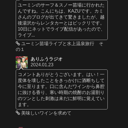
ユーミンのサーフ＆スノー苗場に行かれた
んですね。こんにちは、KAZUです。カミ
さんのブログが出てきて驚きましたが、越
後湯沢からレンタカーとはビックリです。
10日にネットでライブ配信があったので、
ライブ...
ユーミン苗場ライブと水上温泉旅行 そ
の１
ありふうラジオ
2024.01.23
コメントありがとうございます。はい！一
度体を壊したことをきっかけに酒断ちして
今に至ります。口に含んだワインから鼻腔
に抜ける香り、寒い時期の焼酎のお湯割り
のツンとした刺激は未だに鮮明に覚えてい
ます。
美味しいワインを求めて