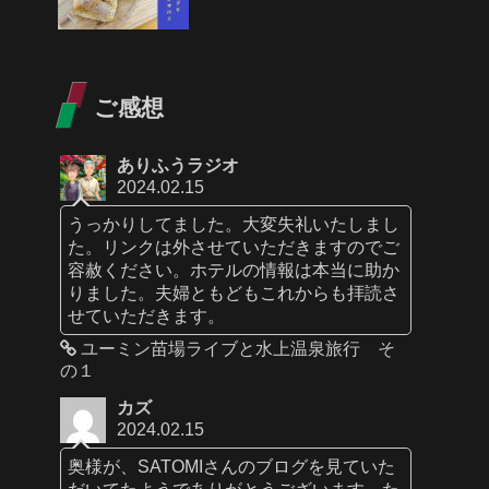
ご感想
ありふうラジオ
2024.02.15
うっかりしてました。大変失礼いたしまし
た。リンクは外させていただきますのでご
容赦ください。ホテルの情報は本当に助か
りました。夫婦ともどもこれからも拝読さ
せていただきます。
ユーミン苗場ライブと水上温泉旅行 そ
の１
カズ
2024.02.15
奥様が、SATOMIさんのブログを見ていた
だいてたようでありがとうございます。た