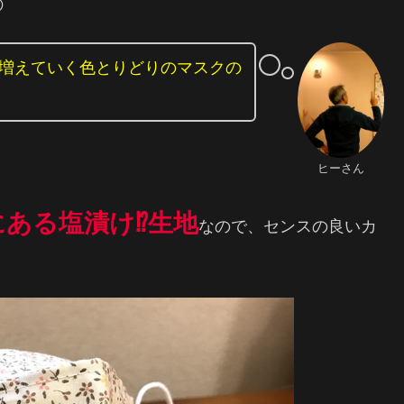

増えていく色とりどりのマスクの
ヒーさん
ある塩漬け⁉️生地
なので、センスの良いカ