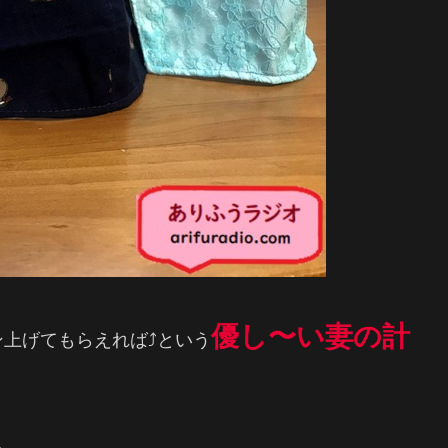
優し〜い妻の計
上げてもらえれば⤴️という