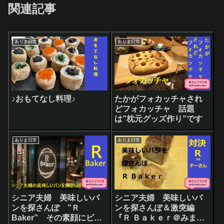
関連記事
ありま日常
ありま日常
♪おもてなし料理♪
たかがフォカッチャされ
どフォカッチャ 話題
は”枕元グッズ作り”です
ありま日常
ありま日常
シニア夫婦 美味しいパ
シニア夫婦 美味しいパ
ンを探さんぽ ”Ｒ
ンを探さんぽ＆激突編
Baker” その素顔にビッ
『Ｒ Ｂａｋｅｒ＠みまと