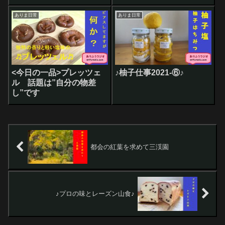
クリポン
みらいの自家製酵母の山
型食パン』 とチーさん
ありま日常
ありま日常
渾身の『生クリーム食パ
ン』
<今日の一品>プレッツェ
♪柚子仕事2021-⑥♪
ル 話題は”自分の物差
し”です
都会の紅葉を求めて三渓園
♪プロの味とレーズン山食♪