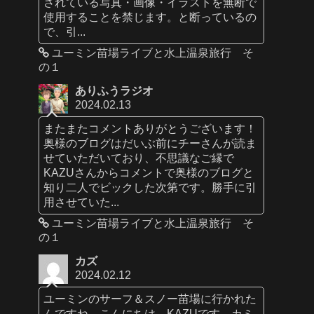
されている写真・画像・イラストを無断で
使用することを禁じます。と断っているの
で、引...
ユーミン苗場ライブと水上温泉旅行 そ
の１
ありふうラジオ
2024.02.13
またまたコメントありがとうございます！
奥様のブログはだいぶ前にチーさんが読ま
せていただいており、不思議なご縁で
KAZUさんからコメントで奥様のブログと
知り二人でビックした次第です。勝手に引
用させていた...
ユーミン苗場ライブと水上温泉旅行 そ
の１
カズ
2024.02.12
ユーミンのサーフ＆スノー苗場に行かれた
んですね。こんにちは、KAZUです。カミ