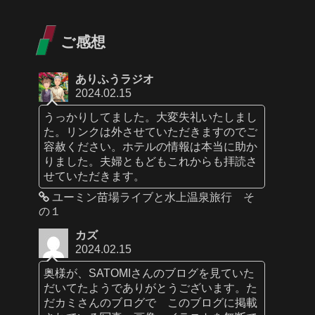
ご感想
ありふうラジオ
2024.02.15
うっかりしてました。大変失礼いたしまし
た。リンクは外させていただきますのでご
容赦ください。ホテルの情報は本当に助か
りました。夫婦ともどもこれからも拝読さ
せていただきます。
ユーミン苗場ライブと水上温泉旅行 そ
の１
カズ
2024.02.15
奥様が、SATOMIさんのブログを見ていた
だいてたようでありがとうございます。た
だカミさんのブログで このブログに掲載