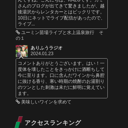
さんのブログが出てきて驚きましたが、越
後湯沢からレンタカーとはビックリです。
10日にネットでライブ配信があったので、
ライブ...
ユーミン苗場ライブと水上温泉旅行 そ
の１
ありふうラジオ
2024.01.23
コメントありがとうございます。はい！一
度体を壊したことをきっかけに酒断ちして
今に至ります。口に含んだワインから鼻腔
に抜ける香り、寒い時期の焼酎のお湯割り
のツンとした刺激は未だに鮮明に覚えてい
ます。
美味しいワインを求めて
アクセスランキング