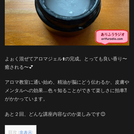
よぉく混ぜてアロマジェル⬆️の完成。とっても良い香り〜
癒される〜💕
アロマ教室に通い始め、精油が脳にどう伝わるか、皮膚や
メンタルへの効果…色々知ることができて楽しさに拍車⁈
がかかっています。
あと２回、どんな講座内容なのか楽しみです😊
目次
[
非表示
]