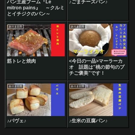
パン土産ブーム『Le
♪ごまチーズパン♪
mitron pains』 ～クルミ
とイチジクのパン～
ありま日常
ありま日常
筋トレと焼肉
<今日の一品>マーラーカ
オ 話題は”桃の節句のプ
チご褒美”です！
ありま日常
ありま日常
♪パヴェ♪
♪生米の豆腐パン♪