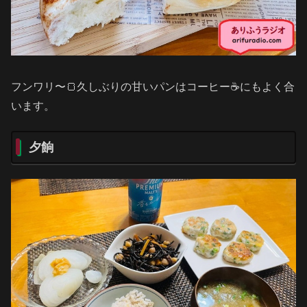
フンワリ〜🍞久しぶりの甘いパンはコーヒー☕️にもよく合
います。
夕餉