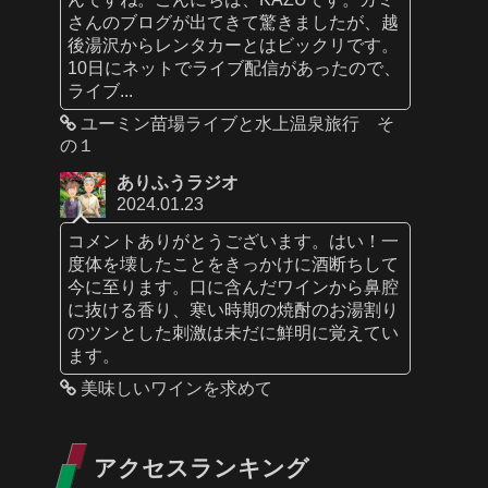
さんのブログが出てきて驚きましたが、越
後湯沢からレンタカーとはビックリです。
10日にネットでライブ配信があったので、
ライブ...
ユーミン苗場ライブと水上温泉旅行 そ
の１
ありふうラジオ
2024.01.23
コメントありがとうございます。はい！一
度体を壊したことをきっかけに酒断ちして
今に至ります。口に含んだワインから鼻腔
に抜ける香り、寒い時期の焼酎のお湯割り
のツンとした刺激は未だに鮮明に覚えてい
ます。
美味しいワインを求めて
アクセスランキング