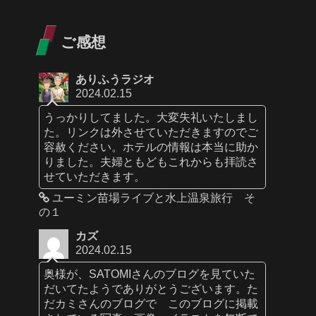
ご感想
ありふうラジオ
2024.02.15
うっかりしてました。大変失礼いたしまし
た。リンクは外させていただきますのでご
容赦ください。ホテルの情報は本当に助か
りました。夫婦ともどもこれからも拝読さ
せていただきます。
ユーミン苗場ライブと水上温泉旅行 そ
の１
カズ
2024.02.15
奥様が、SATOMIさんのブログを見ていた
だいてたようでありがとうございます。た
だカミさんのブログで このブログに掲載