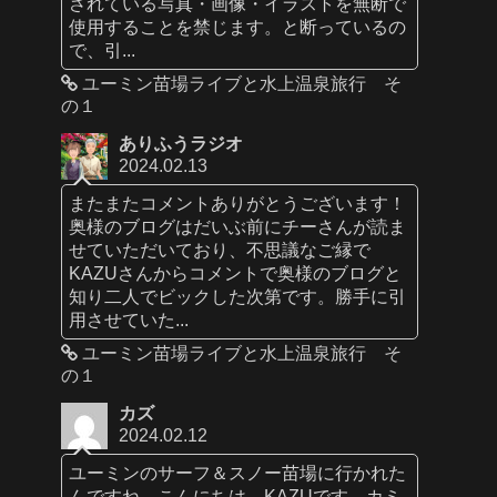
されている写真・画像・イラストを無断で
使用することを禁じます。と断っているの
で、引...
ユーミン苗場ライブと水上温泉旅行 そ
の１
ありふうラジオ
2024.02.13
またまたコメントありがとうございます！
奥様のブログはだいぶ前にチーさんが読ま
せていただいており、不思議なご縁で
KAZUさんからコメントで奥様のブログと
知り二人でビックした次第です。勝手に引
用させていた...
ユーミン苗場ライブと水上温泉旅行 そ
の１
カズ
2024.02.12
ユーミンのサーフ＆スノー苗場に行かれた
んですね。こんにちは、KAZUです。カミ