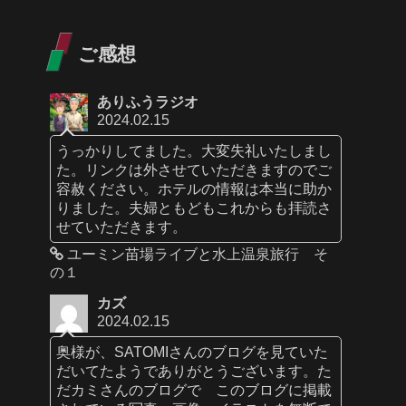
ご感想
ありふうラジオ
2024.02.15
うっかりしてました。大変失礼いたしまし
た。リンクは外させていただきますのでご
容赦ください。ホテルの情報は本当に助か
りました。夫婦ともどもこれからも拝読さ
せていただきます。
ユーミン苗場ライブと水上温泉旅行 そ
の１
カズ
2024.02.15
奥様が、SATOMIさんのブログを見ていた
だいてたようでありがとうございます。た
だカミさんのブログで このブログに掲載