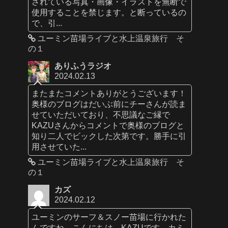
されている写真・画像・イラストを無断で
使用することを禁じます。と断っているの
で、引...
ユーミン苗場ライブと水上温泉旅行 そ
の１
ありふうラジオ
2024.02.13
またまたコメントありがとうございます！
奥様のブログはだいぶ前にチーさんが読ま
せていただいており、不思議なご縁で
KAZUさんからコメントで奥様のブログと
知り二人でビックした次第です。勝手に引
用させていた...
ユーミン苗場ライブと水上温泉旅行 そ
の１
カズ
2024.02.12
ユーミンのサーフ＆スノー苗場に行かれた
んですね。こんにちは、KAZUです。カミ