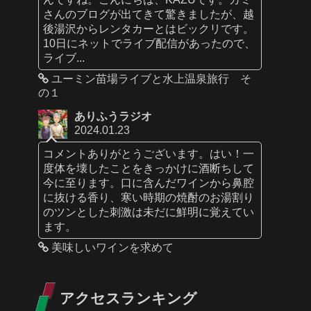
さんのブログが出てきて驚きましたが、越
後湯沢からレンタカーとはビックリです。
10日にネットでライブ配信があったので、
ライブ...
ユーミン苗場ライブと水上温泉旅行 そ
の１
ありふうラジオ
2024.01.23
コメントありがとうございます。はい！一
度体を壊したことをきっかけに酒断ちして
今に至ります。口に含んだワインから鼻腔
に抜ける香り、寒い時期の焼酎のお湯割り
のツンとした刺激は未だに鮮明に覚えてい
ます。
美味しいワインを求めて
アクセスランキング