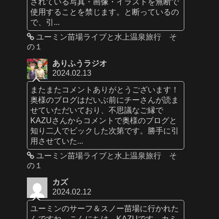
されている写真・画像・イラストを無断で
使用することを禁じます。と断っているの
で、引...
ユーミン苗場ライブと水上温泉旅行 そ
の１
ありふうラジオ
2024.02.13
またまたコメントありがとうございます！
奥様のブログはだいぶ前にチーさんが読ま
せていただいており、不思議なご縁で
KAZUさんからコメントで奥様のブログと
知り二人でビックした次第です。勝手に引
用させていた...
ユーミン苗場ライブと水上温泉旅行 そ
の１
カズ
2024.02.12
ユーミンのサーフ＆スノー苗場に行かれた
んですね。こんにちは、KAZUです。カミ