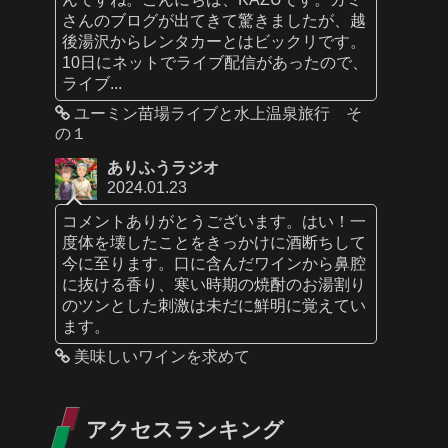
さんのブログが出てきて驚きましたが、越
後湯沢からレンタカーとはビックリです。
10日にネットでライブ配信があったので、
ライブ...
ユーミン苗場ライブと水上温泉旅行 そ
の１
ありふうラジオ
2024.01.23
コメントありがとうございます。はい！一
度体を壊したことをきっかけに酒断ちして
今に至ります。口に含んだワインから鼻腔
に抜ける香り、寒い時期の焼酎のお湯割り
のツンとした刺激は未だに鮮明に覚えてい
ます。
美味しいワインを求めて
アクセスランキング