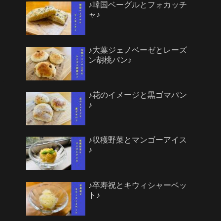
♪韓国ベーグルとフォカッチ
ャ♪
♪大葉ジェノベーゼとレーズ
ン胡桃パン♪
♪花のイメージと黒ゴマパン
♪
♪収穫野菜とマンゴーアイス
♪
♪卒寿祝とキウィシャーベッ
ト♪