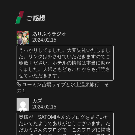
ご感想
ありふうラジオ
2024.02.15
うっかりしてました。大変失礼いたしまし
た。リンクは外させていただきますのでご
容赦ください。ホテルの情報は本当に助か
りました。夫婦ともどもこれからも拝読さ
せていただきます。
ユーミン苗場ライブと水上温泉旅行 そ
の１
カズ
2024.02.15
奥様が、SATOMIさんのブログを見ていた
だいてたようでありがとうございます。た
だカミさんのブログで このブログに掲載