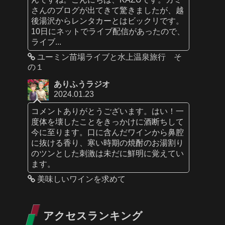
さんのブログが出てきて驚きましたが、越
後湯沢からレンタカーとはビックリです。
10日にネットでライブ配信があったので、
ライブ...
ユーミン苗場ライブと水上温泉旅行 そ
の１
ありふうラジオ
2024.01.23
コメントありがとうございます。はい！一
度体を壊したことをきっかけに酒断ちして
今に至ります。口に含んだワインから鼻腔
に抜ける香り、寒い時期の焼酎のお湯割り
のツンとした刺激は未だに鮮明に覚えてい
ます。
美味しいワインを求めて
アクセスランキング