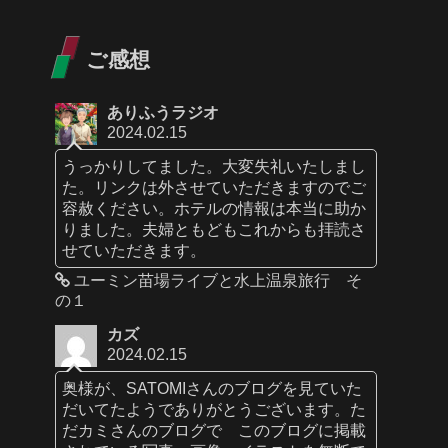
ご感想
ありふうラジオ
2024.02.15
うっかりしてました。大変失礼いたしまし
た。リンクは外させていただきますのでご
容赦ください。ホテルの情報は本当に助か
りました。夫婦ともどもこれからも拝読さ
せていただきます。
ユーミン苗場ライブと水上温泉旅行 そ
の１
カズ
2024.02.15
奥様が、SATOMIさんのブログを見ていた
だいてたようでありがとうございます。た
だカミさんのブログで このブログに掲載