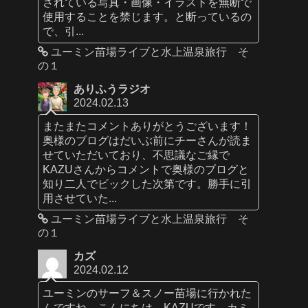
されている写真・画像・イラストを無断で
使用することを禁じます。と断っているの
で、引...
ユーミン苗場ライブと水上温泉旅行 そ
の１
ありふうラジオ
2024.02.13
またまたコメントありがとうございます！
奥様のブログはだいぶ前にチーさんが読ま
せていただいており、不思議なご縁で
KAZUさんからコメントで奥様のブログと
知り二人でビックした次第です。勝手に引
用させていた...
ユーミン苗場ライブと水上温泉旅行 そ
の１
カズ
2024.02.12
ユーミンのサーフ＆スノー苗場に行かれた
んですね。こんにちは、KAZUです。カミ