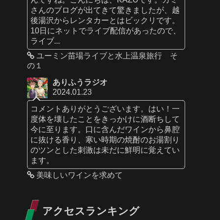
さんのブログが出てきて驚きましたが、越
後湯沢からレンタカーとはビックリです。
10日にネットでライブ配信があったので、
ライブ...
ユーミン苗場ライブと水上温泉旅行 そ
の１
ありふうラジオ
2024.01.23
コメントありがとうございます。はい！一
度体を壊したことをきっかけに酒断ちして
今に至ります。口に含んだワインから鼻腔
に抜ける香り、寒い時期の焼酎のお湯割り
のツンとした刺激は未だに鮮明に覚えてい
ます。
美味しいワインを求めて
アクセスランキング