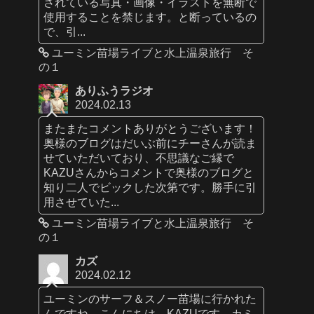
されている写真・画像・イラストを無断で
使用することを禁じます。と断っているの
で、引...
ユーミン苗場ライブと水上温泉旅行 そ
の１
ありふうラジオ
2024.02.13
またまたコメントありがとうございます！
奥様のブログはだいぶ前にチーさんが読ま
せていただいており、不思議なご縁で
KAZUさんからコメントで奥様のブログと
知り二人でビックした次第です。勝手に引
用させていた...
ユーミン苗場ライブと水上温泉旅行 そ
の１
カズ
2024.02.12
ユーミンのサーフ＆スノー苗場に行かれた
んですね。こんにちは、KAZUです。カミ