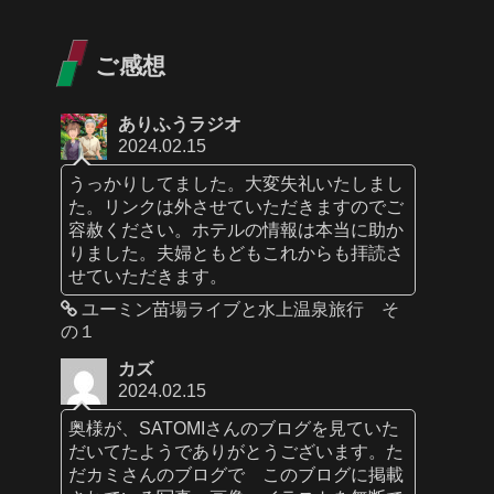
ご感想
ありふうラジオ
2024.02.15
うっかりしてました。大変失礼いたしまし
た。リンクは外させていただきますのでご
容赦ください。ホテルの情報は本当に助か
りました。夫婦ともどもこれからも拝読さ
せていただきます。
ユーミン苗場ライブと水上温泉旅行 そ
の１
カズ
2024.02.15
奥様が、SATOMIさんのブログを見ていた
だいてたようでありがとうございます。た
だカミさんのブログで このブログに掲載