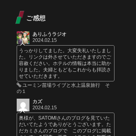
ご感想
ありふうラジオ
2024.02.15
うっかりしてました。大変失礼いたしまし
た。リンクは外させていただきますのでご
容赦ください。ホテルの情報は本当に助か
りました。夫婦ともどもこれからも拝読さ
せていただきます。
ユーミン苗場ライブと水上温泉旅行 そ
の１
カズ
2024.02.15
奥様が、SATOMIさんのブログを見ていた
だいてたようでありがとうございます。た
だカミさんのブログで このブログに掲載