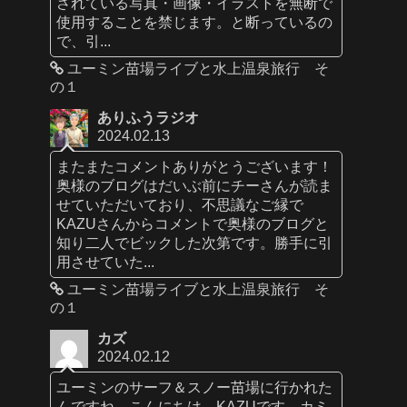
されている写真・画像・イラストを無断で
使用することを禁じます。と断っているの
で、引...
ユーミン苗場ライブと水上温泉旅行 そ
の１
ありふうラジオ
2024.02.13
またまたコメントありがとうございます！
奥様のブログはだいぶ前にチーさんが読ま
せていただいており、不思議なご縁で
KAZUさんからコメントで奥様のブログと
知り二人でビックした次第です。勝手に引
用させていた...
ユーミン苗場ライブと水上温泉旅行 そ
の１
カズ
2024.02.12
ユーミンのサーフ＆スノー苗場に行かれた
んですね。こんにちは、KAZUです。カミ