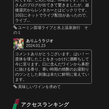
さんのブログが出てきて驚きましたが、越
後湯沢からレンタカーとはビックリです。
10日にネットでライブ配信があったので、
ライブ...
ユーミン苗場ライブと水上温泉旅行 そ
の１
ありふうラジオ
2024.01.23
コメントありがとうございます。はい！一
度体を壊したことをきっかけに酒断ちして
今に至ります。口に含んだワインから鼻腔
に抜ける香り、寒い時期の焼酎のお湯割り
のツンとした刺激は未だに鮮明に覚えてい
ます。
美味しいワインを求めて
アクセスランキング