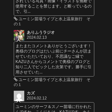
されている写真・画像・イラストを無断で
使用することを禁じます。と断っているの
で、引...
ユーミン苗場ライブと水上温泉旅行 そ
の１
ありふうラジオ
2024.02.13
またまたコメントありがとうございます！
奥様のブログはだいぶ前にチーさんが読ま
せていただいており、不思議なご縁で
KAZUさんからコメントで奥様のブログと
知り二人でビックした次第です。勝手に引
用させていた...
ユーミン苗場ライブと水上温泉旅行 そ
の１
カズ
2024.02.12
ユーミンのサーフ＆スノー苗場に行かれた
んですね。こんにちは、KAZUです。カミ