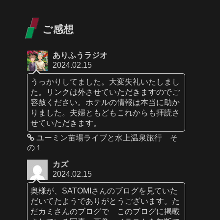
ご感想
ありふうラジオ
2024.02.15
うっかりしてました。大変失礼いたしまし
た。リンクは外させていただきますのでご
容赦ください。ホテルの情報は本当に助か
りました。夫婦ともどもこれからも拝読さ
せていただきます。
ユーミン苗場ライブと水上温泉旅行 そ
の１
カズ
2024.02.15
奥様が、SATOMIさんのブログを見ていた
だいてたようでありがとうございます。た
だカミさんのブログで このブログに掲載