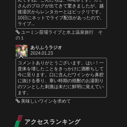
さんのブログが出てきて驚きましたが、越
後湯沢からレンタカーとはビックリです。
10日にネットでライブ配信があったので、
ライブ...
ユーミン苗場ライブと水上温泉旅行 そ
の１
ありふうラジオ
2024.01.23
コメントありがとうございます。はい！一
度体を壊したことをきっかけに酒断ちして
今に至ります。口に含んだワインから鼻腔
に抜ける香り、寒い時期の焼酎のお湯割り
のツンとした刺激は未だに鮮明に覚えてい
ます。
美味しいワインを求めて
アクセスランキング