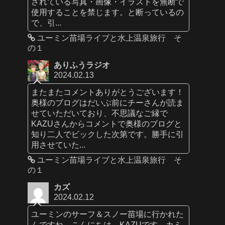
されている写真・画像・イラストを無断で
使用することを禁じます。と断っているの
で、引...
ユーミン苗場ライブと水上温泉旅行 そ
の１
ありふうラジオ
2024.02.13
またまたコメントありがとうございます！
奥様のブログはだいぶ前にチーさんが読ま
せていただいており、不思議なご縁で
KAZUさんからコメントで奥様のブログと
知り二人でビックした次第です。勝手に引
用させていた...
ユーミン苗場ライブと水上温泉旅行 そ
の１
カズ
2024.02.12
ユーミンのサーフ＆スノー苗場に行かれた
んですね。こんにちは、KAZUです。カミ