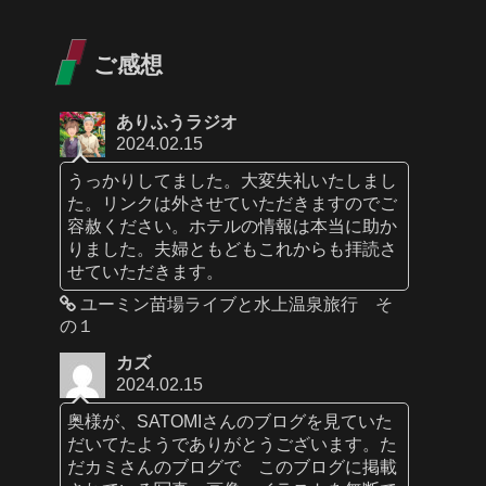
ご感想
ありふうラジオ
2024.02.15
うっかりしてました。大変失礼いたしまし
た。リンクは外させていただきますのでご
容赦ください。ホテルの情報は本当に助か
りました。夫婦ともどもこれからも拝読さ
せていただきます。
ユーミン苗場ライブと水上温泉旅行 そ
の１
カズ
2024.02.15
奥様が、SATOMIさんのブログを見ていた
だいてたようでありがとうございます。た
だカミさんのブログで このブログに掲載