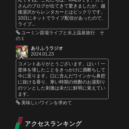
さんのブログが出てきて驚きましたが、越
後湯沢からレンタカーとはビックリです。
10日にネットでライブ配信があったので、
ライブ...
ユーミン苗場ライブと水上温泉旅行 そ
の１
ありふうラジオ
2024.01.23
コメントありがとうございます。はい！一
度体を壊したことをきっかけに酒断ちして
今に至ります。口に含んだワインから鼻腔
に抜ける香り、寒い時期の焼酎のお湯割り
のツンとした刺激は未だに鮮明に覚えてい
ます。
美味しいワインを求めて
アクセスランキング