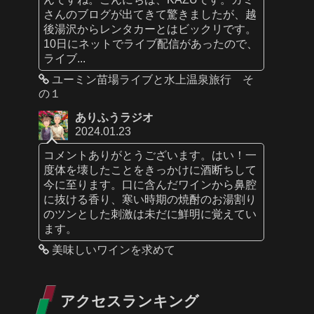
さんのブログが出てきて驚きましたが、越
後湯沢からレンタカーとはビックリです。
10日にネットでライブ配信があったので、
ライブ...
ユーミン苗場ライブと水上温泉旅行 そ
の１
ありふうラジオ
2024.01.23
コメントありがとうございます。はい！一
度体を壊したことをきっかけに酒断ちして
今に至ります。口に含んだワインから鼻腔
に抜ける香り、寒い時期の焼酎のお湯割り
のツンとした刺激は未だに鮮明に覚えてい
ます。
美味しいワインを求めて
アクセスランキング