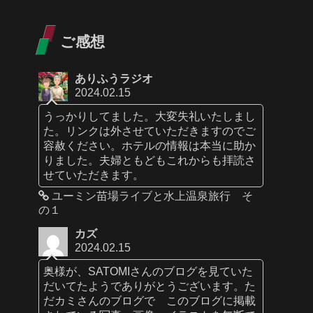
ご感想
ありふうラジオ
2024.02.15
うっかりしてました。大変失礼いたしまし
た。リンクは外させていただきますのでご
容赦ください。ホテルの情報は本当に助か
りました。夫婦ともどもこれからも拝読さ
せていただきます。
ユーミン苗場ライブと水上温泉旅行 そ
の１
カズ
2024.02.15
奥様が、SATOMIさんのブログを見ていた
だいてたようでありがとうございます。た
だカミさんのブログで このブログに掲載