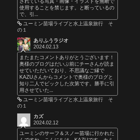
されている写真・画像・イラストを無断で
使用することを禁じます。と断っているの
で、引...
ユーミン苗場ライブと水上温泉旅行 そ
の１
ありふうラジオ
2024.02.13
またまたコメントありがとうございます！
奥様のブログはだいぶ前にチーさんが読ま
せていただいており、不思議なご縁で
KAZUさんからコメントで奥様のブログと
知り二人でビックした次第です。勝手に引
用させていた...
ユーミン苗場ライブと水上温泉旅行 そ
の１
カズ
2024.02.12
ユーミンのサーフ＆スノー苗場に行かれた
んですね。こんにちは、KAZUです。カミ