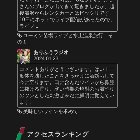
さんのブログが出てきて驚きましたが、越
後湯沢からレンタカーとはビックリです。
10日にネットでライブ配信があったので、
ライブ...
ユーミン苗場ライブと水上温泉旅行 そ
の１
ありふうラジオ
2024.01.23
コメントありがとうございます。はい！一
度体を壊したことをきっかけに酒断ちして
今に至ります。口に含んだワインから鼻腔
に抜ける香り、寒い時期の焼酎のお湯割り
のツンとした刺激は未だに鮮明に覚えてい
ます。
美味しいワインを求めて
アクセスランキング