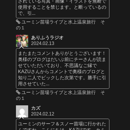
されている写真・画像・イラストを無断で
使用することを禁じます。と断っているの
で、引...
ユーミン苗場ライブと水上温泉旅行 そ
の１
ありふうラジオ
2024.02.13
またまたコメントありがとうございます！
奥様のブログはだいぶ前にチーさんが読ま
せていただいており、不思議なご縁で
KAZUさんからコメントで奥様のブログと
知り二人でビックした次第です。勝手に引
用させていた...
ユーミン苗場ライブと水上温泉旅行 そ
の１
カズ
2024.02.12
ユーミンのサーフ＆スノー苗場に行かれた
んですね。こんにちは、KAZUです。カミ