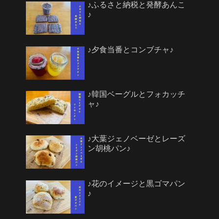
♪ふるさと納税と発酵あんこ
♪
♪夕食当番とコンブチャ♪
♪韓国ベーグルとフォカッチ
ャ♪
♪大葉ジェノベーゼとレーズ
ン胡桃パン♪
♪花のイメージと黒ゴマパン
♪