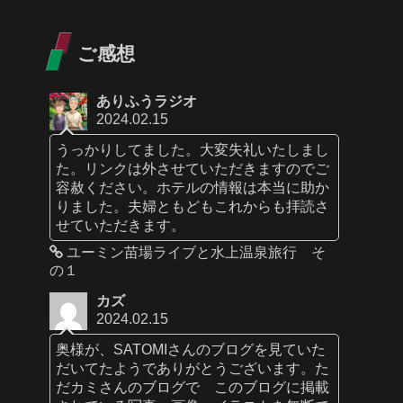
ご感想
ありふうラジオ
2024.02.15
うっかりしてました。大変失礼いたしまし
た。リンクは外させていただきますのでご
容赦ください。ホテルの情報は本当に助か
りました。夫婦ともどもこれからも拝読さ
せていただきます。
ユーミン苗場ライブと水上温泉旅行 そ
の１
カズ
2024.02.15
奥様が、SATOMIさんのブログを見ていた
だいてたようでありがとうございます。た
だカミさんのブログで このブログに掲載