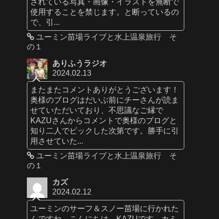
されている写真・画像・イラストを無断で
使用することを禁じます。と断っているの
で、引...
ユーミン苗場ライブと水上温泉旅行 そ
の１
ありふうラジオ
2024.02.13
またまたコメントありがとうございます！
奥様のブログはだいぶ前にチーさんが読ま
せていただいており、不思議なご縁で
KAZUさんからコメントで奥様のブログと
知り二人でビックした次第です。勝手に引
用させていた...
ユーミン苗場ライブと水上温泉旅行 そ
の１
カズ
2024.02.12
ユーミンのサーフ＆スノー苗場に行かれた
んですね。こんにちは、KAZUです。カミ