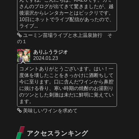
さんのブログが出てきて驚きましたが、越
後湯沢からレンタカーとはビックリです。
10日にネットでライブ配信があったので、
ライブ...
ユーミン苗場ライブと水上温泉旅行 そ
の１
ありふうラジオ
2024.01.23
コメントありがとうございます。はい！一
度体を壊したことをきっかけに酒断ちして
今に至ります。口に含んだワインから鼻腔
に抜ける香り、寒い時期の焼酎のお湯割り
のツンとした刺激は未だに鮮明に覚えてい
ます。
美味しいワインを求めて
アクセスランキング