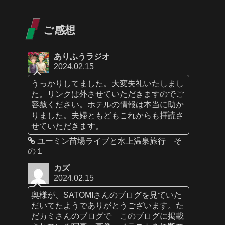
ご感想
ありふうラジオ
2024.02.15
うっかりしてました。大変失礼いたしまし
た。リンクは外させていただきますのでご
容赦ください。ホテルの情報は本当に助か
りました。夫婦ともどもこれからも拝読さ
せていただきます。
ユーミン苗場ライブと水上温泉旅行 そ
の１
カズ
2024.02.15
奥様が、SATOMIさんのブログを見ていた
だいてたようでありがとうございます。た
だカミさんのブログで このブログに掲載