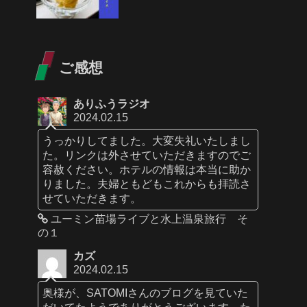
ご感想
ありふうラジオ
2024.02.15
うっかりしてました。大変失礼いたしまし
た。リンクは外させていただきますのでご
容赦ください。ホテルの情報は本当に助か
りました。夫婦ともどもこれからも拝読さ
せていただきます。
ユーミン苗場ライブと水上温泉旅行 そ
の１
カズ
2024.02.15
奥様が、SATOMIさんのブログを見ていた
だいてたようでありがとうございます。た