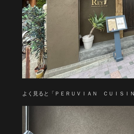
よく見ると「ＰＥＲＵＶＩＡＮ ＣＵＩＳＩ