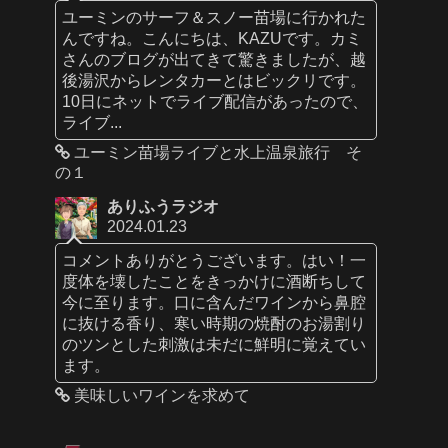
ユーミンのサーフ＆スノー苗場に行かれた
んですね。こんにちは、KAZUです。カミ
さんのブログが出てきて驚きましたが、越
後湯沢からレンタカーとはビックリです。
10日にネットでライブ配信があったので、
ライブ...
ユーミン苗場ライブと水上温泉旅行 そ
の１
ありふうラジオ
2024.01.23
コメントありがとうございます。はい！一
度体を壊したことをきっかけに酒断ちして
今に至ります。口に含んだワインから鼻腔
に抜ける香り、寒い時期の焼酎のお湯割り
のツンとした刺激は未だに鮮明に覚えてい
ます。
美味しいワインを求めて