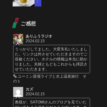
ご感想
ありふうラジオ
2024.02.15
うっかりしてました。大変失礼いたしまし
た。リンクは外させていただきますのでご
容赦ください。ホテルの情報は本当に助か
りました。夫婦ともどもこれからも拝読さ
せていただきます。
ユーミン苗場ライブと水上温泉旅行 そ
の１
カズ
2024.02.15
奥様が、SATOMIさんのブログを見ていた
だいてたようでありがとうございます。た