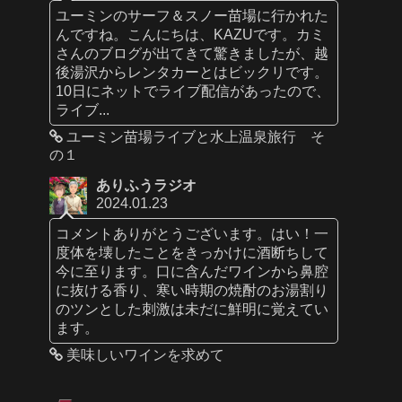
ユーミンのサーフ＆スノー苗場に行かれた
んですね。こんにちは、KAZUです。カミ
さんのブログが出てきて驚きましたが、越
後湯沢からレンタカーとはビックリです。
10日にネットでライブ配信があったので、
ライブ...
ユーミン苗場ライブと水上温泉旅行 そ
の１
ありふうラジオ
2024.01.23
コメントありがとうございます。はい！一
度体を壊したことをきっかけに酒断ちして
今に至ります。口に含んだワインから鼻腔
に抜ける香り、寒い時期の焼酎のお湯割り
のツンとした刺激は未だに鮮明に覚えてい
ます。
美味しいワインを求めて