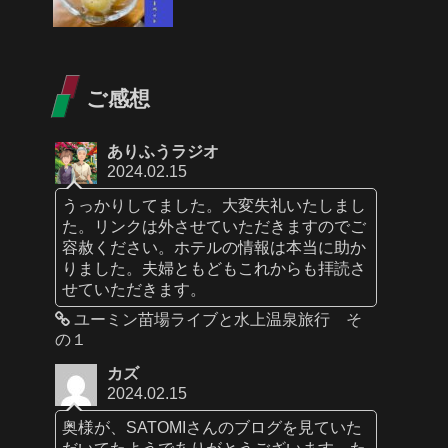
ご感想
ありふうラジオ
2024.02.15
うっかりしてました。大変失礼いたしまし
た。リンクは外させていただきますのでご
容赦ください。ホテルの情報は本当に助か
りました。夫婦ともどもこれからも拝読さ
せていただきます。
ユーミン苗場ライブと水上温泉旅行 そ
の１
カズ
2024.02.15
奥様が、SATOMIさんのブログを見ていた
だいてたようでありがとうございます。た