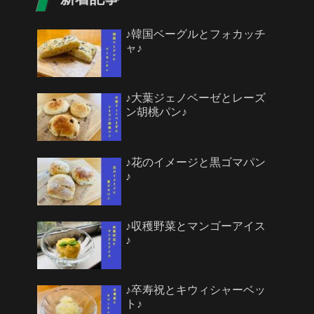
♪韓国ベーグルとフォカッチ
ャ♪
♪大葉ジェノベーゼとレーズ
ン胡桃パン♪
♪花のイメージと黒ゴマパン
♪
♪収穫野菜とマンゴーアイス
♪
♪卒寿祝とキウィシャーベッ
ト♪