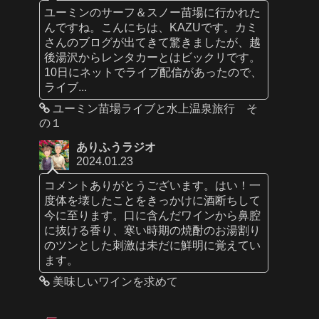
ユーミンのサーフ＆スノー苗場に行かれた
んですね。こんにちは、KAZUです。カミ
さんのブログが出てきて驚きましたが、越
後湯沢からレンタカーとはビックリです。
10日にネットでライブ配信があったので、
ライブ...
ユーミン苗場ライブと水上温泉旅行 そ
の１
ありふうラジオ
2024.01.23
コメントありがとうございます。はい！一
度体を壊したことをきっかけに酒断ちして
今に至ります。口に含んだワインから鼻腔
に抜ける香り、寒い時期の焼酎のお湯割り
のツンとした刺激は未だに鮮明に覚えてい
ます。
美味しいワインを求めて