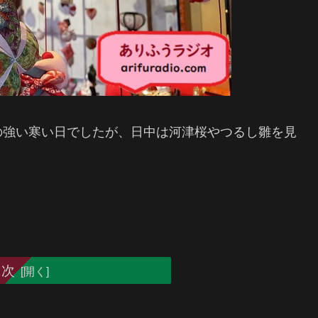
の強い寒い日でしたが、日中は河津桜やつるし雛を見
目次