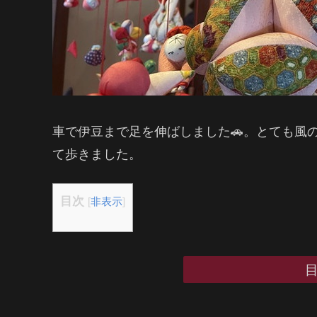
車で伊豆まで足を伸ばしました🚗。とても風
て歩きました。
目次
[
非表示
]