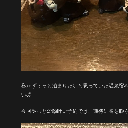
私がずぅっと泊まりたいと思っていた温泉宿♨
い🤣
今回やっと念願叶い予約でき、期待に胸を膨