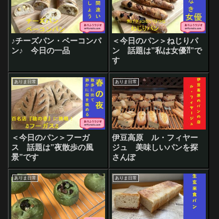
♪チーズパン・ベーコンパ
＜今日のパン＞ねじりパ
ン♪ 今日の一品
ン 話題は”私は女優⁈”で
す
ありま日常
ありま日常
＜今日のパン＞フーガ
伊豆高原 ル・フィヤー
ス 話題は”夜散歩の風
ジュ 美味しいパンを探
景”です
さんぽ
ありま日常
ありま日常