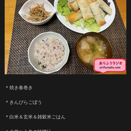
＊焼き春巻き
＊きんぴらごぼう
＊白米＆玄米＆雑穀米ごはん