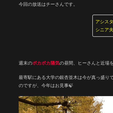
今回の放送はチーさんです。
アシス
シニア
週末の
ポカポカ陽気
の昼間、ヒーさんと近場
最寄駅にある大学の銀杏並木は今が真っ盛り
のですが、今年はお見事🍃