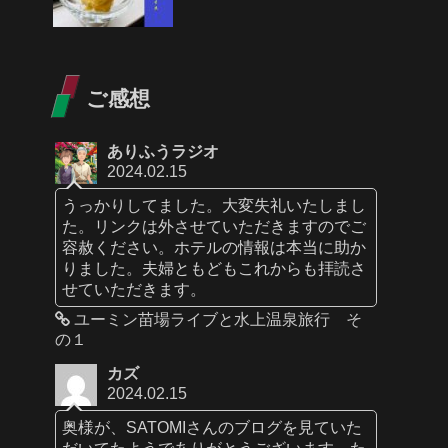
ご感想
ありふうラジオ
2024.02.15
うっかりしてました。大変失礼いたしまし
た。リンクは外させていただきますのでご
容赦ください。ホテルの情報は本当に助か
りました。夫婦ともどもこれからも拝読さ
せていただきます。
ユーミン苗場ライブと水上温泉旅行 そ
の１
カズ
2024.02.15
奥様が、SATOMIさんのブログを見ていた
だいてたようでありがとうございます。た