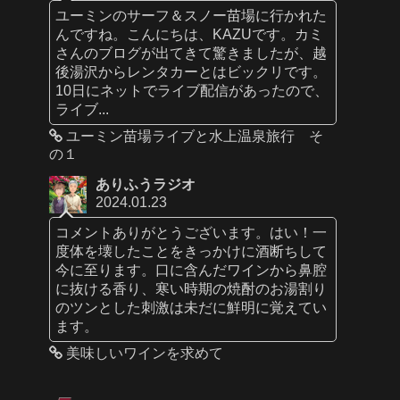
ユーミンのサーフ＆スノー苗場に行かれた
んですね。こんにちは、KAZUです。カミ
さんのブログが出てきて驚きましたが、越
後湯沢からレンタカーとはビックリです。
10日にネットでライブ配信があったので、
ライブ...
ユーミン苗場ライブと水上温泉旅行 そ
の１
ありふうラジオ
2024.01.23
コメントありがとうございます。はい！一
度体を壊したことをきっかけに酒断ちして
今に至ります。口に含んだワインから鼻腔
に抜ける香り、寒い時期の焼酎のお湯割り
のツンとした刺激は未だに鮮明に覚えてい
ます。
美味しいワインを求めて