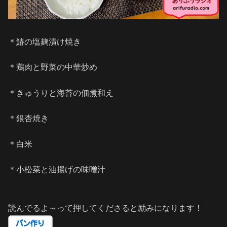
＊鰆の塩麹漬け焼き
＊鶏肉と野菜の中華炒め
＊きゅうりと海苔の佃煮和え
＊銀杏焼き
＊白米
＊小松菜と油揚げの味噌汁
読んでるよ～って押してくださると励みになります！