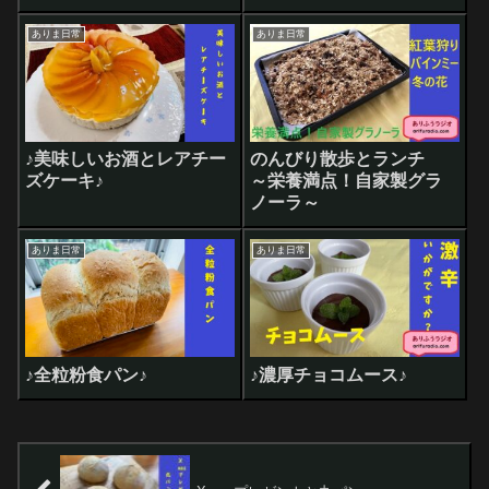
ありま日常
ありま日常
♪美味しいお酒とレアチー
のんびり散歩とランチ
ズケーキ♪
～栄養満点！自家製グラ
ノーラ～
ありま日常
ありま日常
♪全粒粉食パン♪
♪濃厚チョコムース♪