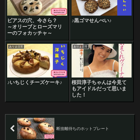
ピアスの穴、今さら？
♪黒ゴマせんべい♪
～オリーブとローズマリ
ーのフォカッチャ～
ありま日常
ありま日常
♪いちじくチーズケーキ♪
桜田淳子ちゃんは今見て
もアイドルだって思いま
した！
断捨離待ちのホットプレート