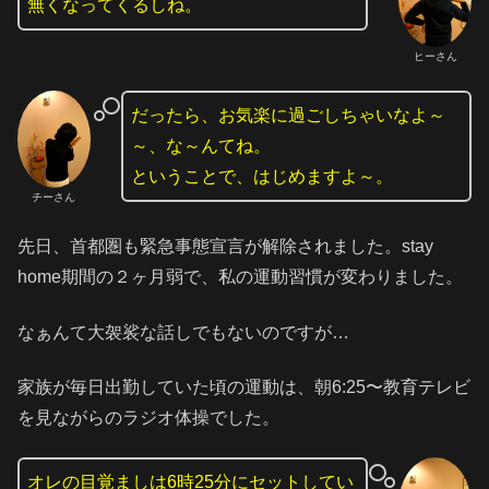
無くなってくるしね。
ヒーさん
だったら、お気楽に過ごしちゃいなよ～
～、な～んてね。
ということで、はじめますよ～。
チーさん
先日、首都圏も緊急事態宣言が解除されました。stay
home期間の２ヶ月弱で、私の運動習慣が変わりました。
なぁんて大袈裟な話しでもないのですが…
家族が毎日出勤していた頃の運動は、朝6:25〜教育テレビ
を見ながらのラジオ体操でした。
オレの目覚ましは6時25分にセットしてい