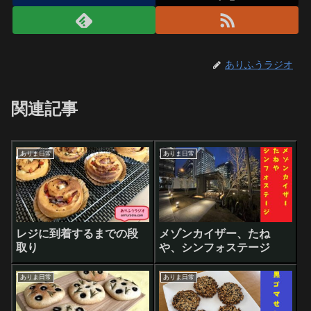
ありふうラジオ
関連記事
ありま日常
ありま日常
レジに到着するまでの段
メゾンカイザー、たね
取り
や、シンフォステージ
ありま日常
ありま日常