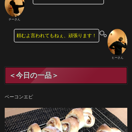
チーさん
頼むよ言われてもねぇ、頑張ります！
ヒーさん
＜今日の一品＞
ベーコンエピ