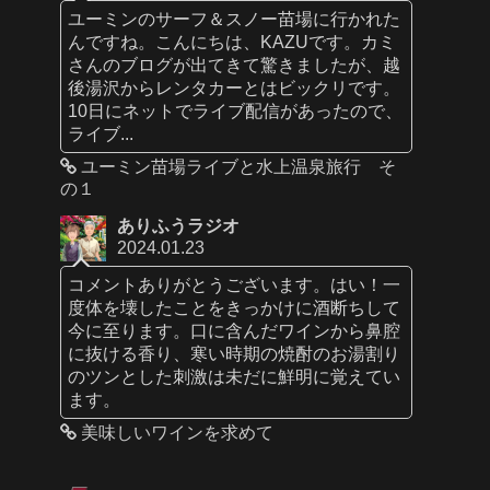
ユーミンのサーフ＆スノー苗場に行かれた
んですね。こんにちは、KAZUです。カミ
さんのブログが出てきて驚きましたが、越
後湯沢からレンタカーとはビックリです。
10日にネットでライブ配信があったので、
ライブ...
ユーミン苗場ライブと水上温泉旅行 そ
の１
ありふうラジオ
2024.01.23
コメントありがとうございます。はい！一
度体を壊したことをきっかけに酒断ちして
今に至ります。口に含んだワインから鼻腔
に抜ける香り、寒い時期の焼酎のお湯割り
のツンとした刺激は未だに鮮明に覚えてい
ます。
美味しいワインを求めて