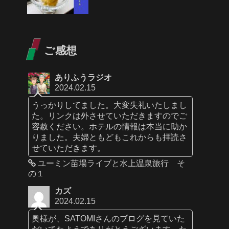
ご感想
ありふうラジオ
2024.02.15
うっかりしてました。大変失礼いたしまし
た。リンクは外させていただきますのでご
容赦ください。ホテルの情報は本当に助か
りました。夫婦ともどもこれからも拝読さ
せていただきます。
ユーミン苗場ライブと水上温泉旅行 そ
の１
カズ
2024.02.15
奥様が、SATOMIさんのブログを見ていた
だいてたようでありがとうございます。た