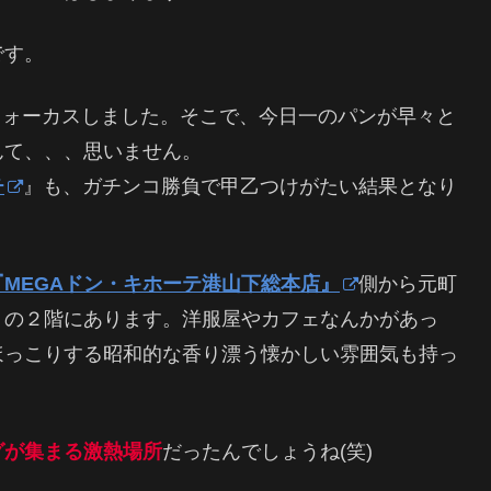
です。
フォーカスしました。そこで、今日一のパンが早々と
んて、、、思いません。
チ
』も、ガチンコ勝負で甲乙つけがたい結果となり
『MEGAドン・キホーテ港山下総本店』
側から元町
』
の２階にあります。洋服屋やカフェなんかがあっ
ほっこりする昭和的な香り漂う懐かしい雰囲気も持っ
グが集まる激熱場所
だったんでしょうね(笑)