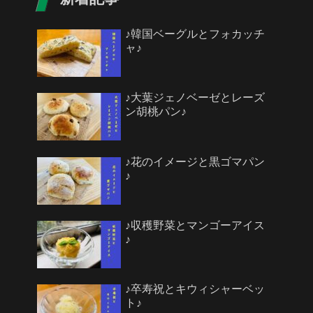
♪韓国ベーグルとフォカッチ
ャ♪
♪大葉ジェノベーゼとレーズ
ン胡桃パン♪
♪花のイメージと黒ゴマパン
♪
♪収穫野菜とマンゴーアイス
♪
♪卒寿祝とキウィシャーベッ
ト♪