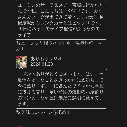
ユーミンのサーフ＆スノー苗場に行かれた
んですね。こんにちは、KAZUです。カミ
さんのブログが出てきて驚きましたが、越
後湯沢からレンタカーとはビックリです。
10日にネットでライブ配信があったので、
ライブ...
ユーミン苗場ライブと水上温泉旅行 そ
の１
ありふうラジオ
2024.01.23
コメントありがとうございます。はい！一
度体を壊したことをきっかけに酒断ちして
今に至ります。口に含んだワインから鼻腔
に抜ける香り、寒い時期の焼酎のお湯割り
のツンとした刺激は未だに鮮明に覚えてい
ます。
美味しいワインを求めて