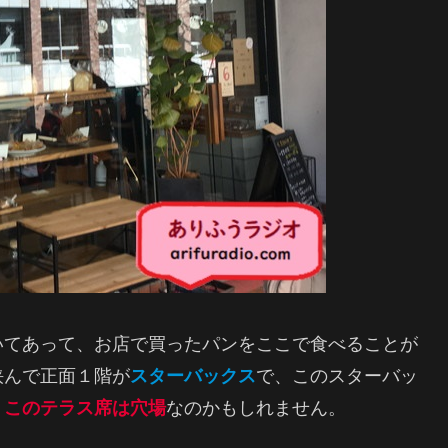
いてあって、お店で買ったパンをここで食べることが
挟んで正面１階が
スターバックス
で、このスターバッ
、
このテラス席は穴場
なのかもしれません。