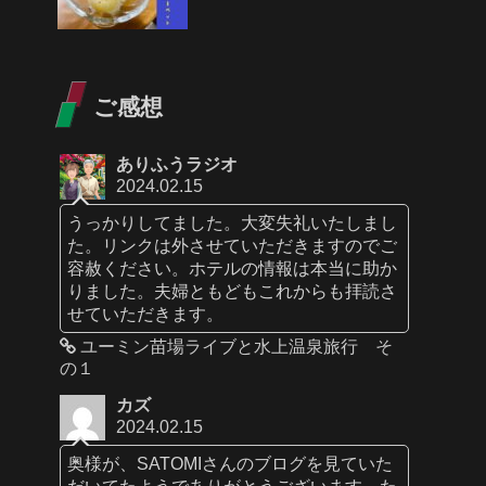
ご感想
ありふうラジオ
2024.02.15
うっかりしてました。大変失礼いたしまし
た。リンクは外させていただきますのでご
容赦ください。ホテルの情報は本当に助か
りました。夫婦ともどもこれからも拝読さ
せていただきます。
ユーミン苗場ライブと水上温泉旅行 そ
の１
カズ
2024.02.15
奥様が、SATOMIさんのブログを見ていた
だいてたようでありがとうございます。た