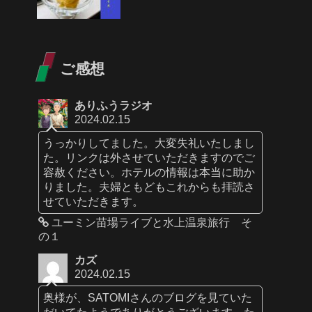
ご感想
ありふうラジオ
2024.02.15
うっかりしてました。大変失礼いたしまし
た。リンクは外させていただきますのでご
容赦ください。ホテルの情報は本当に助か
りました。夫婦ともどもこれからも拝読さ
せていただきます。
ユーミン苗場ライブと水上温泉旅行 そ
の１
カズ
2024.02.15
奥様が、SATOMIさんのブログを見ていた
だいてたようでありがとうございます。た