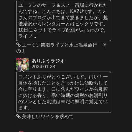
ユーミンのサーフ＆スノー苗場に行かれた
んですね。こんにちは、KAZUです。カミ
さんのブログが出てきて驚きましたが、越
後湯沢からレンタカーとはビックリです。
10日にネットでライブ配信があったので、
ライブ...
ユーミン苗場ライブと水上温泉旅行 そ
の１
ありふうラジオ
2024.01.23
コメントありがとうございます。はい！一
度体を壊したことをきっかけに酒断ちして
今に至ります。口に含んだワインから鼻腔
に抜ける香り、寒い時期の焼酎のお湯割り
のツンとした刺激は未だに鮮明に覚えてい
ます。
美味しいワインを求めて