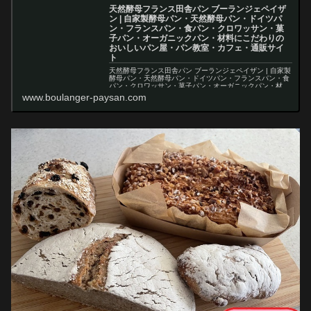
天然酵母フランス田舎パン ブーランジェペイザ
ン | 自家製酵母パン・天然酵母パン・ドイツパ
ン・フランスパン・食パン・クロワッサン・菓
子パン・オーガニックパン・材料にこだわりの
おいしいパン屋・パン教室・カフェ・通販サイ
ト
天然酵母フランス田舎パン ブーランジェペイザン | 自家製
酵母パン・天然酵母パン・ドイツパン・フランスパン・食
パン・クロワッサン・菓子パン・オーガニックパン・材料
にこだわりのおいしいパン屋・パン教室・カフェ・通販サ
www.boulanger-paysan.com
イト