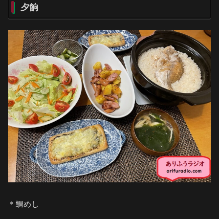
夕餉
＊鯛めし