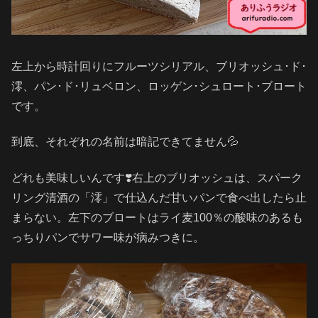
左上から時計回りにフルーツシリアル、ブリオッシュ･ド･
澪、パン･ド･リュベロン、ロッゲン･シュロート･ブロート
です。
到底、それぞれの名前は暗記できてません💦
どれも美味しいんです❣️右上のブリオッシュは、スパーク
リング清酒の「澪」で仕込んだ甘いパンで食べ出したら止
まらない。左下のブロートはライ麦100％の酸味のあるも
っちりパンでサワー味が病みつきに。