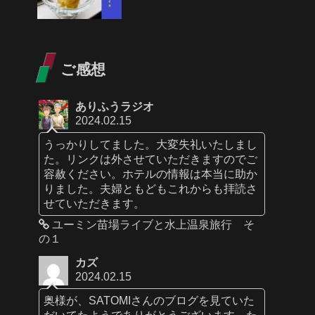
ご感想
ありふうラジオ
2024.02.15
うっかりしてました。大変失礼いたしまし
た。リンクは外させていただきますのでご
容赦ください。ホテルの情報は本当に助か
りました。夫婦ともどもこれからも拝読さ
せていただきます。
ユーミン苗場ライブと水上温泉旅行 そ
の１
カズ
2024.02.15
奥様が、SATOMIさんのブログを見ていた
だいてたようでありがとうございます。た