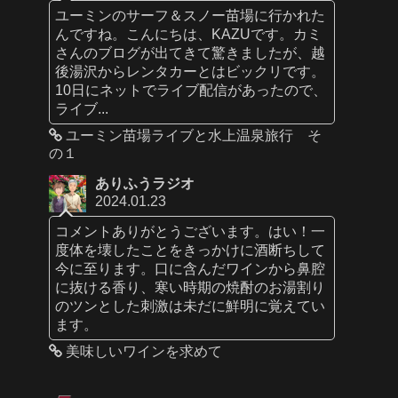
ユーミンのサーフ＆スノー苗場に行かれた
んですね。こんにちは、KAZUです。カミ
さんのブログが出てきて驚きましたが、越
後湯沢からレンタカーとはビックリです。
10日にネットでライブ配信があったので、
ライブ...
ユーミン苗場ライブと水上温泉旅行 そ
の１
ありふうラジオ
2024.01.23
コメントありがとうございます。はい！一
度体を壊したことをきっかけに酒断ちして
今に至ります。口に含んだワインから鼻腔
に抜ける香り、寒い時期の焼酎のお湯割り
のツンとした刺激は未だに鮮明に覚えてい
ます。
美味しいワインを求めて